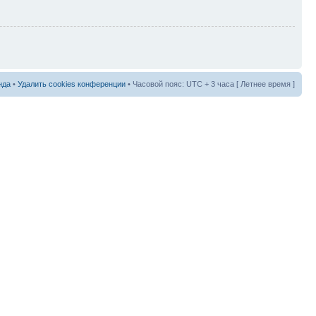
нда
•
Удалить cookies конференции
• Часовой пояс: UTC + 3 часа [ Летнее время ]