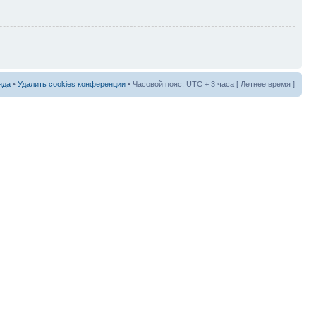
нда
•
Удалить cookies конференции
• Часовой пояс: UTC + 3 часа [ Летнее время ]