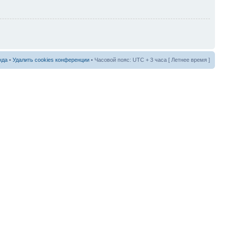
нда
•
Удалить cookies конференции
• Часовой пояс: UTC + 3 часа [ Летнее время ]