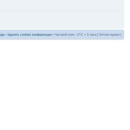
нда
•
Удалить cookies конференции
• Часовой пояс: UTC + 3 часа [ Летнее время ]