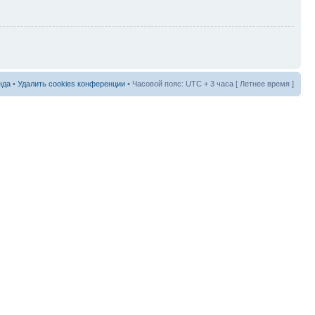
нда
•
Удалить cookies конференции
• Часовой пояс: UTC + 3 часа [ Летнее время ]