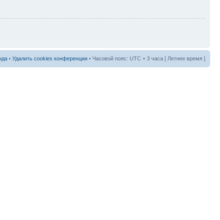
нда
•
Удалить cookies конференции
• Часовой пояс: UTC + 3 часа [ Летнее время ]