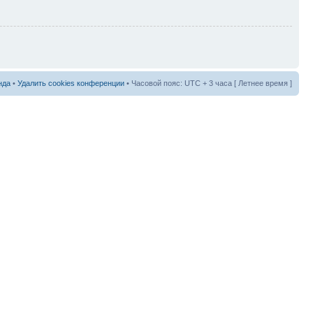
нда
•
Удалить cookies конференции
• Часовой пояс: UTC + 3 часа [ Летнее время ]