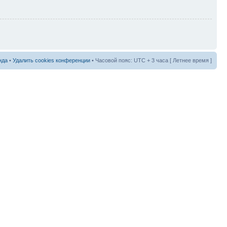
нда
•
Удалить cookies конференции
• Часовой пояс: UTC + 3 часа [ Летнее время ]