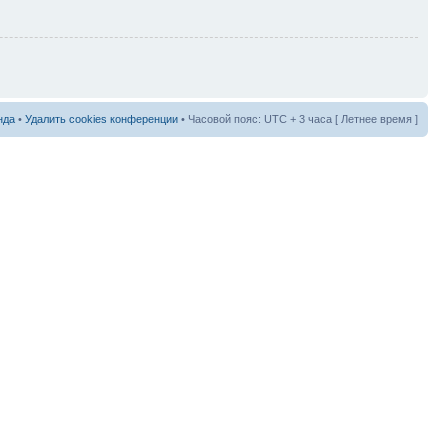
нда
•
Удалить cookies конференции
• Часовой пояс: UTC + 3 часа [ Летнее время ]