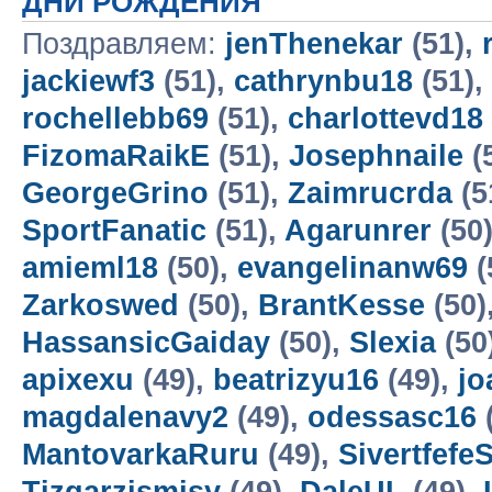
ДНИ РОЖДЕНИЯ
Поздравляем:
jenThenekar
(51),
jackiewf3
(51),
cathrynbu18
(51),
rochellebb69
(51),
charlottevd18
FizomaRaikE
(51),
Josephnaile
(
GeorgeGrino
(51),
Zaimrucrda
(5
SportFanatic
(51),
Agarunrer
(50
amieml18
(50),
evangelinanw69
(
Zarkoswed
(50),
BrantKesse
(50)
HassansicGaiday
(50),
Slexia
(50
apixexu
(49),
beatrizyu16
(49),
jo
magdalenavy2
(49),
odessasc16
MantovarkaRuru
(49),
Sivertfefe