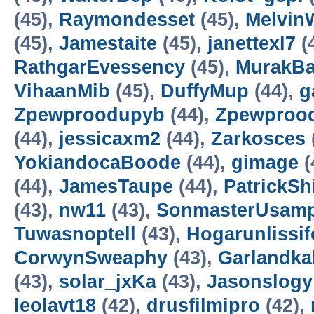
(45),
Raymondesset
(45),
Melvi
(45),
Jamestaite
(45),
janettexl7
(
RathgarEvessency
(45),
MurakBa
VihaanMib
(45),
DuffyMup
(44),
g
Zpewproodupyb
(44),
Zpewproo
(44),
jessicaxm2
(44),
Zarkosces
YokiandocaBoode
(44),
gimage
(
(44),
JamesTaupe
(44),
PatrickSh
(43),
nw11
(43),
SonmasterUsam
Tuwasnoptell
(43),
Hogarunlissif
CorwynSweaphy
(43),
Garlandka
(43),
solar_jxKa
(43),
Jasonslogy
leolavt18
(42),
drusfilmipro
(42),