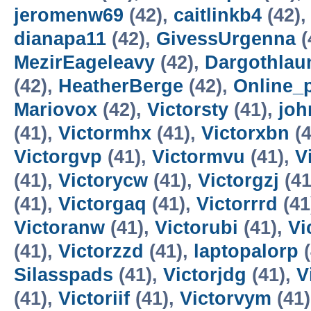
jeromenw69
(42),
caitlinkb4
(42)
dianapa11
(42),
GivessUrgenna
(
MezirEageleavy
(42),
Dargothlau
(42),
HeatherBerge
(42),
Online_
Mariovox
(42),
Victorsty
(41),
joh
(41),
Victormhx
(41),
Victorxbn
(4
Victorgvp
(41),
Victormvu
(41),
V
(41),
Victorycw
(41),
Victorgzj
(41
(41),
Victorgaq
(41),
Victorrrd
(41
Victoranw
(41),
Victorubi
(41),
Vi
(41),
Victorzzd
(41),
laptopalorp
(
Silasspads
(41),
Victorjdg
(41),
V
(41),
Victoriif
(41),
Victorvym
(41