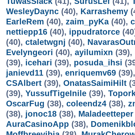
TuwasSlack
(41),
SurusLef
(41),
WesleyDaync
(40),
Karrashemy
(
EarleRem
(40),
zaim_pyKa
(40),
c
nettiepp16
(40),
ippudratorce
(40
(40),
ctaletwgnj
(40),
NavarasOut
Evelyngeori
(40),
ayilumixn
(39),
(39),
icehari
(39),
posuda_ihsi
(3
janievd11
(39),
enriquemv69
(39)
CSAlbert
(39),
OnatasSaimiHilt
(
(39),
YussufTigeInile
(39),
Topor
OscarFug
(38),
coleendz4
(38),
z
(38),
jonoc18
(38),
Maladeetteper
AuraCasinoApp
(38),
Domenikbl
Moffbreevibia
(38),
MurakCherow