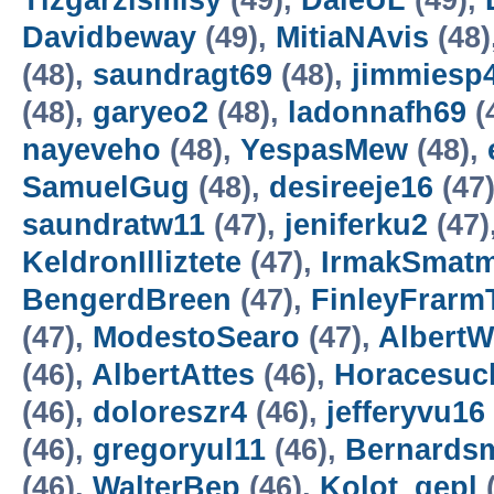
Tizgarzismisy
(49),
DaleUL
(49),
Davidbeway
(49),
MitiaNAvis
(48)
(48),
saundragt69
(48),
jimmiesp
(48),
garyeo2
(48),
ladonnafh69
(
nayeveho
(48),
YespasMew
(48),
SamuelGug
(48),
desireeje16
(47
saundratw11
(47),
jeniferku2
(47)
KeldronIlliztete
(47),
IrmakSmatm
BengerdBreen
(47),
FinleyFrarm
(47),
ModestoSearo
(47),
AlbertW
(46),
AlbertAttes
(46),
Horacesuc
(46),
doloreszr4
(46),
jefferyvu16
(46),
gregoryul11
(46),
Bernards
(46),
WalterBep
(46),
Kolot_gepl
(