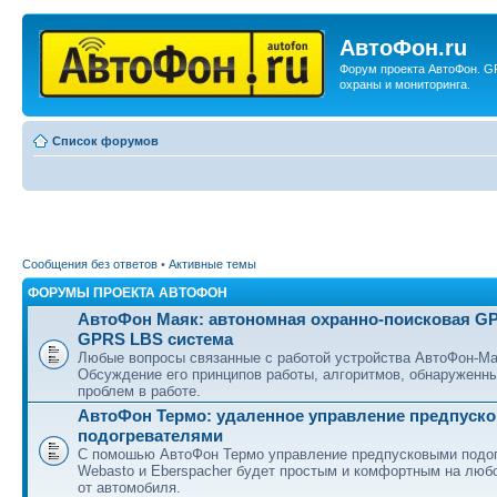
АвтоФон.ru
Форум проекта АвтоФон. G
охраны и мониторинга.
Список форумов
Сообщения без ответов
•
Активные темы
ФОРУМЫ ПРОЕКТА АВТОФОН
АвтоФон Маяк: автономная охранно-поисковая G
GPRS LBS система
Любые вопросы связанные с работой устройства АвтоФон-Ма
Обсуждение его принципов работы, алгоритмов, обнаруженн
проблем в работе.
АвтоФон Термо: удаленное управление предпуск
подогревателями
С помошью АвтоФон Термо управление предпусковыми подо
Webasto и Eberspacher будет простым и комфортным на люб
от автомобиля.