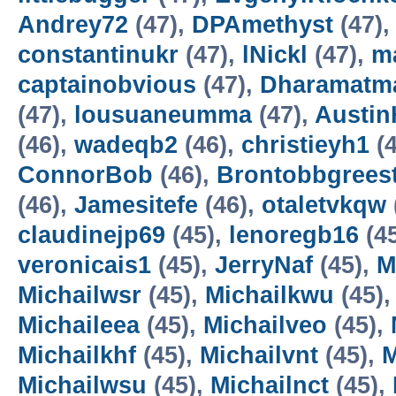
Andrey72
(47),
DPAmethyst
(47)
constantinukr
(47),
lNickl
(47),
m
captainobvious
(47),
Dharamatm
(47),
lousuaneumma
(47),
Austin
(46),
wadeqb2
(46),
christieyh1
(4
ConnorBob
(46),
Brontobbgrees
(46),
Jamesitefe
(46),
otaletvkqw
claudinejp69
(45),
lenoregb16
(4
veronicais1
(45),
JerryNaf
(45),
M
Michailwsr
(45),
Michailkwu
(45)
Michaileea
(45),
Michailveo
(45),
Michailkhf
(45),
Michailvnt
(45),
M
Michailwsu
(45),
Michailnct
(45),