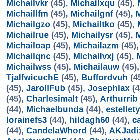
Michailvkr
(45),
Michailxqu
(45),
Michaillfm
(45),
Michailgnf
(45),
M
Michailgzo
(45),
Michailtko
(45),
Michailrue
(45),
Michailysr
(45),
M
Michailoap
(45),
Michailazm
(45)
Michailqnc
(45),
Michailvxj
(45),
Michailwss
(45),
Michailauw
(45)
TjalfwicuchE
(45),
Buffordvuh
(4
(45),
JarollFub
(45),
Josephlax
(4
(45),
Charlesimalt
(45),
Arthurrib
(44),
Michaelbunda
(44),
estellet
lorainefs3
(44),
hildagh60
(44),
c
(44),
CandelaWhord
(44),
AKJadi