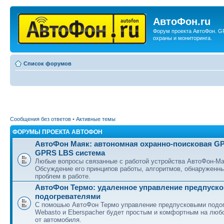
АвтоФон.ru
Форум проекта АвтоФон. G
охраны и мониторинга.
Список форумов
Сообщения без ответов
•
Активные темы
ФОРУМЫ ПРОЕКТА АВТОФОН
АвтоФон Маяк: автономная охранно-поисковая G
GPRS LBS система
Любые вопросы связанные с работой устройства АвтоФон-Ма
Обсуждение его принципов работы, алгоритмов, обнаруженн
проблем в работе.
АвтоФон Термо: удаленное управление предпуск
подогревателями
С помошью АвтоФон Термо управление предпусковыми подо
Webasto и Eberspacher будет простым и комфортным на люб
от автомобиля.