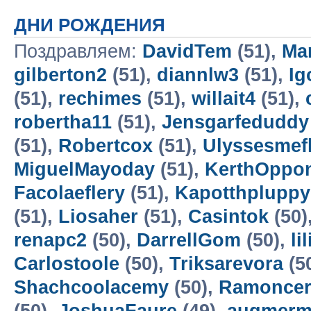
ДНИ РОЖДЕНИЯ
Поздравляем:
DavidTem
(51),
Ma
gilberton2
(51),
diannlw3
(51),
Ig
(51),
rechimes
(51),
willait4
(51),
robertha11
(51),
Jensgarfeduddy
(51),
Robertcox
(51),
Ulyssesmef
MiguelMayoday
(51),
KerthOppo
Facolaeflery
(51),
Kapotthpluppy
(51),
Liosaher
(51),
Casintok
(50)
renapc2
(50),
DarrellGom
(50),
li
Carlostoole
(50),
Triksarevora
(5
Shachcoolacemy
(50),
Ramonce