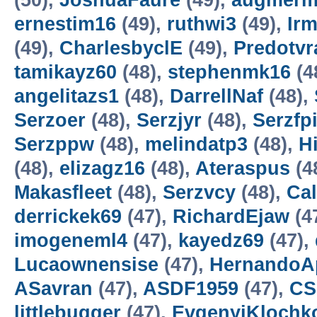
(50),
JoshuaFaure
(49),
augmer
ernestim16
(49),
ruthwi3
(49),
Irm
(49),
CharlesbyclE
(49),
Predotv
tamikayz60
(48),
stephenmk16
(4
angelitazs1
(48),
DarrellNaf
(48),
Serzoer
(48),
Serzjyr
(48),
Serzfp
Serzppw
(48),
melindatp3
(48),
H
(48),
elizagz16
(48),
Ateraspus
(4
Makasfleet
(48),
Serzvcy
(48),
Ca
derrickek69
(47),
RichardEjaw
(4
imogeneml4
(47),
kayedz69
(47),
Lucaownensise
(47),
HernandoA
ASavran
(47),
ASDF1959
(47),
CS
littlebugger
(47),
EvgenyiKlochk