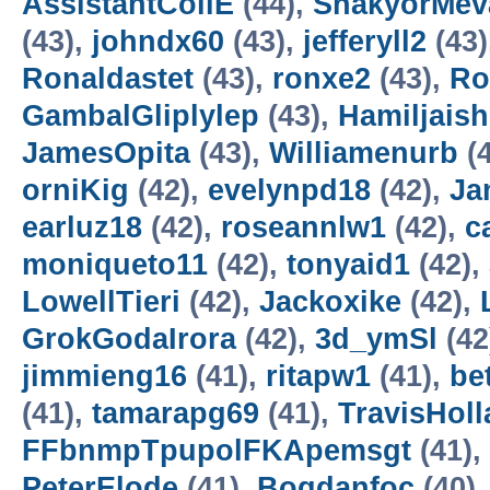
AssistantCoilE
(44),
ShakyorMev
(43),
johndx60
(43),
jefferyll2
(43)
Ronaldastet
(43),
ronxe2
(43),
Ro
GambalGliplylep
(43),
Hamiljais
JamesOpita
(43),
Williamenurb
(4
orniKig
(42),
evelynpd18
(42),
Ja
earluz18
(42),
roseannlw1
(42),
c
moniqueto11
(42),
tonyaid1
(42),
LowellTieri
(42),
Jackoxike
(42),
GrokGodaIrora
(42),
3d_ymSl
(42
jimmieng16
(41),
ritapw1
(41),
be
(41),
tamarapg69
(41),
TravisHoll
FFbnmpTpupolFKApemsgt
(41),
PeterElode
(41),
Bogdanfoc
(40)