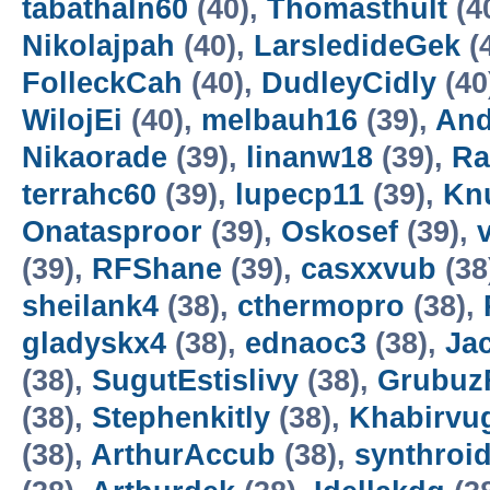
tabathaln60
(40),
Thomasthult
(4
Nikolajpah
(40),
LarsledideGek
(
FolleckCah
(40),
DudleyCidly
(40
WilojEi
(40),
melbauh16
(39),
And
Nikaorade
(39),
linanw18
(39),
Ra
terrahc60
(39),
lupecp11
(39),
Kn
Onatasproor
(39),
Oskosef
(39),
(39),
RFShane
(39),
casxxvub
(38
sheilank4
(38),
cthermopro
(38),
gladyskx4
(38),
ednaoc3
(38),
Ja
(38),
SugutEstislivy
(38),
Grubuz
(38),
Stephenkitly
(38),
Khabirvu
(38),
ArthurAccub
(38),
synthroid