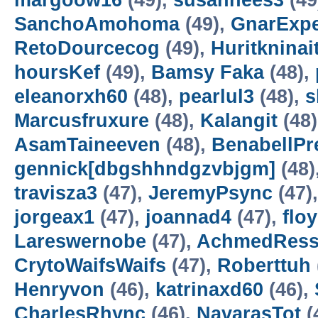
margoow16
(49),
susannees3
(49
SanchoAmohoma
(49),
GnarExpe
RetoDourcecog
(49),
Huritkninai
hoursKef
(49),
Bamsy Faka
(48),
eleanorxh60
(48),
pearlul3
(48),
s
Marcusfruxure
(48),
Kalangit
(48
AsamTaineeven
(48),
BenabellP
gennick[dbgshhndgzvbjgm]
(48)
travisza3
(47),
JeremyPsync
(47)
jorgeax1
(47),
joannad4
(47),
flo
Lareswernobe
(47),
AchmedRess
CrytoWaifsWaifs
(47),
Roberttuh
Henryvon
(46),
katrinaxd60
(46),
CharlesRhync
(46),
NavarasTot
(