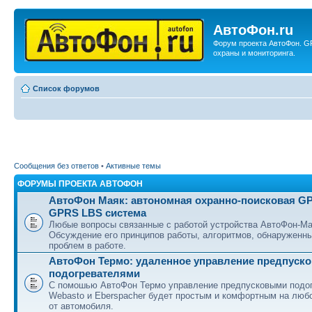
АвтоФон.ru
Форум проекта АвтоФон. G
охраны и мониторинга.
Список форумов
Сообщения без ответов
•
Активные темы
ФОРУМЫ ПРОЕКТА АВТОФОН
АвтоФон Маяк: автономная охранно-поисковая G
GPRS LBS система
Любые вопросы связанные с работой устройства АвтоФон-Ма
Обсуждение его принципов работы, алгоритмов, обнаруженн
проблем в работе.
АвтоФон Термо: удаленное управление предпуск
подогревателями
С помошью АвтоФон Термо управление предпусковыми подо
Webasto и Eberspacher будет простым и комфортным на люб
от автомобиля.