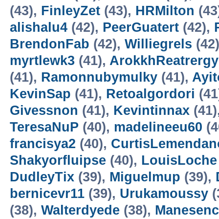
(43),
FinleyZet
(43),
HRMilton
(43
alishalu4
(42),
PeerGuatert
(42),
BrendonFab
(42),
Williegrels
(42
myrtlewk3
(41),
ArokkhReatrergy
(41),
Ramonnubymulky
(41),
Ayi
KevinSap
(41),
Retoalgordori
(41
Givessnon
(41),
Kevintinnax
(41)
TeresaNuP
(40),
madelineeu60
(4
francisya2
(40),
CurtisLemendan
Shakyorfluipse
(40),
LouisLoche
DudleyTix
(39),
Miguelmup
(39),
bernicevr11
(39),
Urukamoussy
(
(38),
Walterdyede
(38),
Manesenc