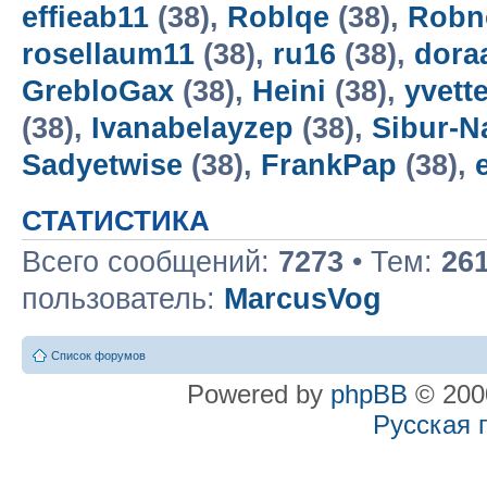
effieab11
(38),
Roblqe
(38),
Robn
rosellaum11
(38),
ru16
(38),
dora
GrebloGax
(38),
Heini
(38),
yvett
(38),
Ivanabelayzep
(38),
Sibur-N
Sadyetwise
(38),
FrankPap
(38),
СТАТИСТИКА
Всего сообщений:
7273
• Тем:
26
пользователь:
MarcusVog
Список форумов
Powered by
phpBB
© 2000
Русская 