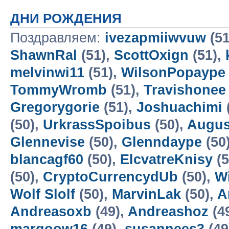
ДНИ РОЖДЕНИЯ
Поздравляем:
ivezapmiiwvuw
(51
ShawnRal
(51),
ScottOxign
(51),
melvinwi11
(51),
WilsonPopaype
TommyWromb
(51),
Travishonee
Gregorygorie
(51),
Joshuachimi
(50),
UrkrassSpoibus
(50),
Augus
Glennevise
(50),
Glenndaype
(50
blancagf60
(50),
ElcvatreKnisy
(5
(50),
CryptoCurrencydUb
(50),
W
Wolf Slolf
(50),
MarvinLak
(50),
A
Andreasoxb
(49),
Andreashoz
(4