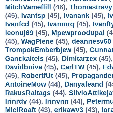
MitchVameflill
(46),
Thomastravy
(45),
Ivantsp
(45),
Ivanank
(45),
I
Ivanfcd
(45),
Ivanmrq
(45),
Ivanft
leonuj69
(45),
Mpewproodupai
(4
(45),
WagPlene
(45),
deannesv60
TrompokEmberbjew
(45),
Gunna
Ganckaitels
(45),
Dimitarzex
(45)
Davidboiva
(45),
CarlTW
(45),
Ed
(45),
RobertfUt
(45),
Propagander
AntoineMow
(44),
Danyafeand
(4
RakusRaitags
(44),
SilvioAttikeja
Irinrdv
(44),
Irinvnn
(44),
Peterm
MiclRoaft
(43),
erikawv3
(43),
lor