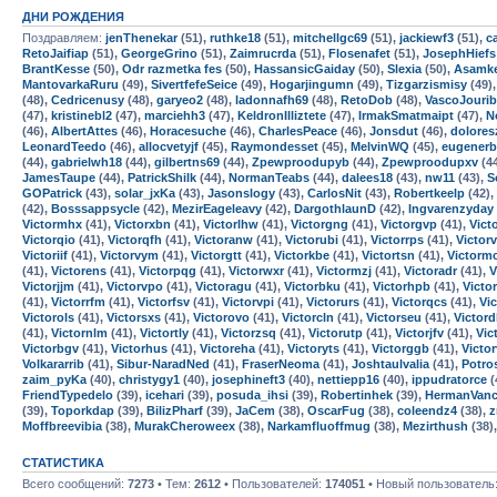
ДНИ РОЖДЕНИЯ
Поздравляем:
jenThenekar
(51),
ruthke18
(51),
mitchellgc69
(51),
jackiewf3
(51),
c
RetoJaifiap
(51),
GeorgeGrino
(51),
Zaimrucrda
(51),
Flosenafet
(51),
JosephHiefs
BrantKesse
(50),
Odr razmetka fes
(50),
HassansicGaiday
(50),
Slexia
(50),
Asamk
MantovarkaRuru
(49),
SivertfefeSeice
(49),
Hogarjingumn
(49),
Tizgarzismisy
(49)
(48),
Cedricenusy
(48),
garyeo2
(48),
ladonnafh69
(48),
RetoDob
(48),
VascoJouri
(47),
kristinebl2
(47),
marciehh3
(47),
KeldronIlliztete
(47),
IrmakSmatmaipt
(47),
N
(46),
AlbertAttes
(46),
Horacesuche
(46),
CharlesPeace
(46),
Jonsdut
(46),
dolores
LeonardTeedo
(46),
allocvetyjf
(45),
Raymondesset
(45),
MelvinWQ
(45),
eugenerb
(44),
gabrielwh18
(44),
gilbertns69
(44),
Zpewproodupyb
(44),
Zpewproodupxv
(4
JamesTaupe
(44),
PatrickShilk
(44),
NormanTeabs
(44),
dalees18
(43),
nw11
(43),
S
GOPatrick
(43),
solar_jxKa
(43),
Jasonslogy
(43),
CarlosNit
(43),
Robertkeelp
(42),
(42),
Bosssappsycle
(42),
MezirEageleavy
(42),
DargothlaunD
(42),
Ingvarenzyday
Victormhx
(41),
Victorxbn
(41),
Victorlhw
(41),
Victorgng
(41),
Victorgvp
(41),
Vict
Victorqio
(41),
Victorqfh
(41),
Victoranw
(41),
Victorubi
(41),
Victorrps
(41),
Victor
Victoriif
(41),
Victorvym
(41),
Victorgtt
(41),
Victorkbe
(41),
Victortsn
(41),
Victorm
(41),
Victorens
(41),
Victorpqg
(41),
Victorwxr
(41),
Victormzj
(41),
Victoradr
(41),
V
Victorjjm
(41),
Victorvpo
(41),
Victoragu
(41),
Victorbku
(41),
Victorhpb
(41),
Victo
(41),
Victorrfm
(41),
Victorfsv
(41),
Victorvpi
(41),
Victorurs
(41),
Victorqcs
(41),
Vi
Victorols
(41),
Victorsxs
(41),
Victorovo
(41),
Victorcln
(41),
Victorseu
(41),
Victor
(41),
Victornlm
(41),
Victortly
(41),
Victorzsq
(41),
Victorutp
(41),
Victorjfv
(41),
Vic
Victorbgv
(41),
Victorhus
(41),
Victoreha
(41),
Victoryts
(41),
Victorggb
(41),
Victor
Volkararrib
(41),
Sibur-NaradNed
(41),
FraserNeoma
(41),
Joshtaulvalia
(41),
Potro
zaim_pyKa
(40),
christygy1
(40),
josephineft3
(40),
nettiepp16
(40),
ippudratorce
(
FriendTypedelo
(39),
icehari
(39),
posuda_ihsi
(39),
Robertinhek
(39),
HermanVan
(39),
Toporkdap
(39),
BilizPharf
(39),
JaCem
(38),
OscarFug
(38),
coleendz4
(38),
z
Moffbreevibia
(38),
MurakCheroweex
(38),
Narkamfluoffmug
(38),
Mezirthush
(38)
СТАТИСТИКА
Всего сообщений:
7273
• Тем:
2612
• Пользователей:
174051
• Новый пользователь