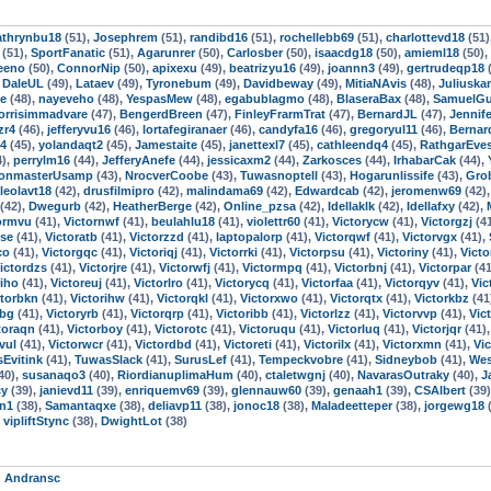
athrynbu18
(51),
Josephrem
(51),
randibd16
(51),
rochellebb69
(51),
charlottevd18
(51)
(51),
SportFanatic
(51),
Agarunrer
(50),
Carlosber
(50),
isaacdg18
(50),
amieml18
(50),
eeno
(50),
ConnorNip
(50),
apixexu
(49),
beatrizyu16
(49),
joannn3
(49),
gertrudeqp18
(
,
DaleUL
(49),
Lataev
(49),
Tyronebum
(49),
Davidbeway
(49),
MitiaNAvis
(48),
Juliuska
be
(48),
nayeveho
(48),
YespasMew
(48),
egabublagmo
(48),
BlaseraBax
(48),
SamuelG
orrisimmadvare
(47),
BengerdBreen
(47),
FinleyFrarmTrat
(47),
BernardJL
(47),
Jennife
zr4
(46),
jefferyvu16
(46),
lortafegiranaer
(46),
candyfa16
(46),
gregoryul11
(46),
Berna
4
(45),
yolandaqt2
(45),
Jamestaite
(45),
janettexl7
(45),
cathleendq4
(45),
RathgarEve
4),
perrylm16
(44),
JefferyAnefe
(44),
jessicaxm2
(44),
Zarkosces
(44),
IrhabarCak
(44),
onmasterUsamp
(43),
NrocverCoobe
(43),
Tuwasnoptell
(43),
Hogarunlissife
(43),
Gro
leolavt18
(42),
drusfilmipro
(42),
malindama69
(42),
Edwardcab
(42),
jeromenw69
(42)
(42),
Dwegurb
(42),
HeatherBerge
(42),
Online_pzsa
(42),
Idellaklk
(42),
Idellafxy
(42),
ormvu
(41),
Victornwf
(41),
beulahlu18
(41),
violettr60
(41),
Victorycw
(41),
Victorgzj
(4
vse
(41),
Victoratb
(41),
Victorzzd
(41),
laptopalorp
(41),
Victorqwf
(41),
Victorvgx
(41),
co
(41),
Victorgqc
(41),
Victoriqj
(41),
Victorrki
(41),
Victorpsu
(41),
Victoriny
(41),
Victo
ictordzs
(41),
Victorjre
(41),
Victorwfj
(41),
Victormpq
(41),
Victorbnj
(41),
Victorpar
(41
riho
(41),
Victoreuj
(41),
Victorlro
(41),
Victorycq
(41),
Victorfaa
(41),
Victorqyv
(41),
Vic
ctorbkn
(41),
Victorihw
(41),
Victorqkl
(41),
Victorxwo
(41),
Victorqtx
(41),
Victorkbz
(41
dbg
(41),
Victoryrb
(41),
Victorqrp
(41),
Victoribb
(41),
Victorlzz
(41),
Victorvvp
(41),
Vic
toraqn
(41),
Victorboy
(41),
Victorotc
(41),
Victoruqu
(41),
Victorluq
(41),
Victorjqr
(41)
vul
(41),
Victorwcr
(41),
Victordbd
(41),
Victoreti
(41),
Victorilx
(41),
Victorxmn
(41),
Vic
sEvitink
(41),
TuwasSlack
(41),
SurusLef
(41),
Tempeckvobre
(41),
Sidneybob
(41),
Wes
40),
susanaqo3
(40),
RiordianuplimaHum
(40),
ctaletwgnj
(40),
NavarasOutraky
(40),
J
cy
(39),
janievd11
(39),
enriquemv69
(39),
glennauw60
(39),
genaah1
(39),
CSAlbert
(39
n1
(38),
Samantaqxe
(38),
deliavp11
(38),
jonoc18
(38),
Maladeetteper
(38),
jorgewg18
(
,
vipliftStync
(38),
DwightLot
(38)
:
Andransc