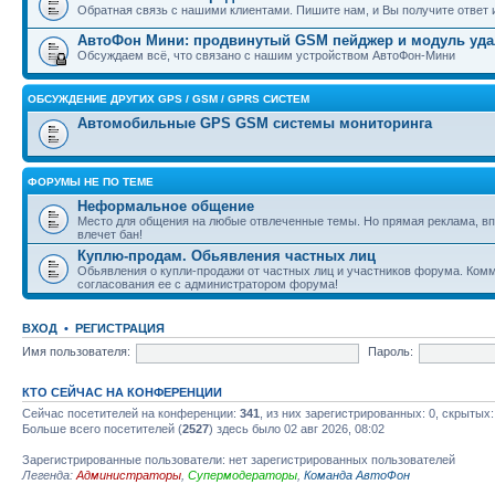
Обратная связь с нашими клиентами. Пишите нам, и Вы получите ответ и
АвтоФон Мини: продвинутый GSM пейджер и модуль уда
Обсуждаем всё, что связано с нашим устройством АвтоФон-Мини
ОБСУЖДЕНИЕ ДРУГИХ GPS / GSM / GPRS СИСТЕМ
Автомобильные GPS GSM системы мониторинга
ФОРУМЫ НЕ ПО ТЕМЕ
Неформальное общение
Место для общения на любые отвлеченные темы. Но прямая реклама, вп
влечет бан!
Куплю-продам. Обьявления частных лиц
Обьявления о купли-продажи от частных лиц и участников форума. Ком
согласования ее с администратором форума!
ВХОД
•
РЕГИСТРАЦИЯ
Имя пользователя:
Пароль:
КТО СЕЙЧАС НА КОНФЕРЕНЦИИ
Сейчас посетителей на конференции:
341
, из них зарегистрированных: 0, скрытых:
Больше всего посетителей (
2527
) здесь было 02 авг 2026, 08:02
Зарегистрированные пользователи: нет зарегистрированных пользователей
Легенда:
Администраторы
,
Супермодераторы
,
Команда АвтоФон