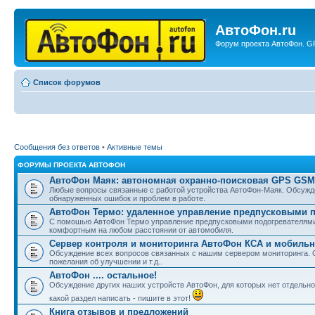
АвтоФон.ru
Форум проекта АвтоФон. GP
Список форумов
Сообщения без ответов
•
Активные темы
ФОРУМЫ ПРОЕКТА АВТОФОН
АвтоФон Маяк: автономная охранно-поисковая GPS GSM
Любые вопросы связанные с работой устройства АвтоФон-Маяк. Обсужде
обнаруженных ошибок и проблем в работе.
АвтоФон Термо: удаленное управление предпусковыми 
С помошью АвтоФон Термо управление предпусковыми подогревателями 
комфортным на любом расстоянии от автомобиля.
Сервер контроля и мониторинга АвтоФон КСА и мобил
Обсуждение всех вопросов связанных с нашим сервером мониторинга. С
пожелания об улучшении и т.д..
АвтоФон .... остальное!
Обсуждение других наших устройств АвтоФон, для которых нет отдельног
какой раздел написать - пишите в этот!
Книга отзывов и предложений