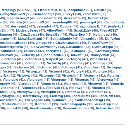
,
stradingy
(51),
ru2
(51),
FizomaRaikE
(51),
Josephnaile
(51),
Garikler
(51),
evangelinanw69
(50),
earnestinebj3
(50),
juliecy1
(50),
Zarkoswed
(50),
49),
magdalenavy2
(49),
odessasc16
(49),
derekze16
(49),
RobertSU
(49),
m
(48),
Ovnella
(48),
johnrc69
(48),
saundragt69
(48),
jimmiesp4
(48),
CedricHoods
ug
(48),
desireeje16
(47),
velmadv2
(47),
Optiory
(47),
saundratw11
(47),
jeniferku2
rElift
(47),
ModestoSearo
(47),
AlbertWeilm
(46),
Scott111jek
(46),
Filsov67217
rdsmoog
(46),
CruzQuets
(46),
BerzaiBet
(46),
WalterBep
(46),
Kolot_gepl
(46),
ssency
(45),
MurakBalkflami
(45),
SulfockSuddy
(45),
VihaanMib
(45),
DuffyMup
YokiandocaBoode
(44),
gimage
(44),
Charlesanaeree
(44),
TukashTreaw
(44),
bockMerpreove
(43),
CorwynSweaphy
(43),
Garlandkab
(43),
CynthiaErype
(43),
,
caitlinkb4
(42),
calliexv3
(42),
sherylxm11
(42),
dianapa11
(42),
GivessUrgenna
Mariovox
(42),
Victorsty
(41),
johnniecd69
(41),
maxsz1
(41),
marcyvm60
(41),
1),
Victorjia
(41),
Victorlsr
(41),
teriyk60
(41),
Victorgaq
(41),
Victorrrd
(41),
Silasspads
(41),
Victorjdg
(41),
Victorzfq
(41),
Victorbay
(41),
Victorpjo
(41),
rjpn
(41),
Victorsov
(41),
Victorqec
(41),
Victorzqe
(41),
Victorfow
(41),
Victorpgo
),
Victorayy
(41),
Victorpzy
(41),
Victorrkf
(41),
Victoryki
(41),
Victorqro
(41),
torfzx
(41),
Victoryal
(41),
Victormie
(41),
Victorsjh
(41),
Victorthx
(41),
Victornsl
),
Victorvpw
(41),
Victorogm
(41),
Victorcnw
(41),
Victorsts
(41),
Victorwsq
(41),
torudw
(41),
Victorpqt
(41),
Victorrku
(41),
Victormxp
(41),
Victorypi
(41),
Victorylc
,
Victorltp
(41),
Victordby
(41),
Victorvab
(41),
Victorwgf
(41),
Victorrie
(41),
torrju
(41),
Victoryhw
(41),
Victorphb
(41),
Victormwl
(41),
Victorhks
(41),
leyDaync
(40),
Karrashemy
(40),
EarleMig
(40),
EarleEdums
(40),
EarleRem
(40),
amesevimb
(40),
Evelyngeori
(40),
ayilumixn
(39),
SadDoheApemsgt
(39),
),
OnatasSaimiHilt
(39),
KonradFiz
(39),
Karlenamajogido
(39),
YussufTigeInile
38),
ednaak69
(38),
AuraCasinoApp
(38),
Domenikbloorie
(38),
Robertclien
(38),