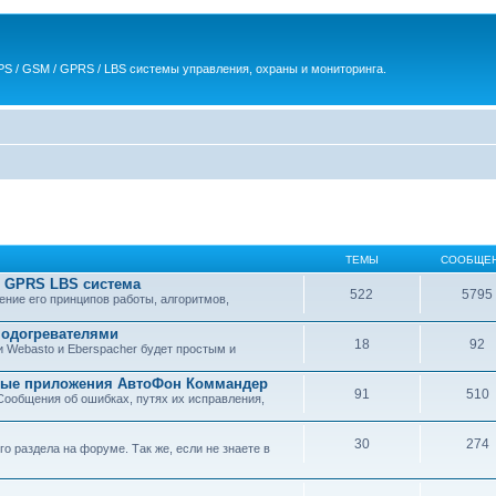
S / GSM / GPRS / LBS системы управления, охраны и мониторинга.
ТЕМЫ
СООБЩЕ
 GPRS LBS система
522
5795
ние его принципов работы, алгоритмов,
подогревателями
18
92
Webasto и Eberspacher будет простым и
ьные приложения АвтоФон Коммандер
91
510
ообщения об ошибках, путях их исправления,
30
274
о раздела на форуме. Так же, если не знаете в