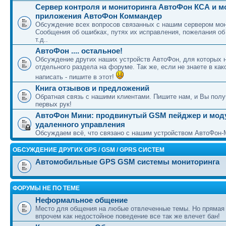
Сервер контроля и мониторинга АвтоФон КСА и 
приложения АвтоФон Коммандер
Обсуждение всех вопросов связанных с нашим сервером мон
Сообщения об ошибках, путях их исправления, пожелания об
т.д..
АвтоФон .... остальное!
Обсуждение других наших устройств АвтоФон, для которых 
отдельного раздела на форуме. Так же, если не знаете в как
написать - пишите в этот!
Книга отзывов и предложений
Обратная связь с нашими клиентами. Пишите нам, и Вы полу
первых рук!
АвтоФон Мини: продвинутый GSM пейджер и мод
удаленного управления
Обсуждаем всё, что связано с нашим устройством АвтоФон-
ОБСУЖДЕНИЕ ДРУГИХ GPS / GSM / GPRS СИСТЕМ
Автомобильные GPS GSM системы мониторинга
ФОРУМЫ НЕ ПО ТЕМЕ
Неформальное общение
Место для общения на любые отвлеченные темы. Но прямая
впрочем как недостойное поведение все так же влечет бан!