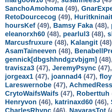
margoow16
(49),
susannees3
(49
SanchoAmohoma
(49),
GnarExpe
RetoDourcecog
(49),
Huritkninai
hoursKef
(49),
Bamsy Faka
(48),
eleanorxh60
(48),
pearlul3
(48),
s
Marcusfruxure
(48),
Kalangit
(48
AsamTaineeven
(48),
BenabellP
gennick[dbgshhndgzvbjgm]
(48)
travisza3
(47),
JeremyPsync
(47)
jorgeax1
(47),
joannad4
(47),
flo
Lareswernobe
(47),
AchmedRess
CrytoWaifsWaifs
(47),
Roberttuh
Henryvon
(46),
katrinaxd60
(46),
CharlesRhync
(46),
NavarasTot
(