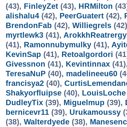
(43),
FinleyZet
(43),
HRMilton
(43
alishalu4
(42),
PeerGuatert
(42),
BrendonFab
(42),
Williegrels
(42
myrtlewk3
(41),
ArokkhReatrergy
(41),
Ramonnubymulky
(41),
Ayi
KevinSap
(41),
Retoalgordori
(41
Givessnon
(41),
Kevintinnax
(41)
TeresaNuP
(40),
madelineeu60
(4
francisya2
(40),
CurtisLemendan
Shakyorfluipse
(40),
LouisLoche
DudleyTix
(39),
Miguelmup
(39),
bernicevr11
(39),
Urukamoussy
(
(38),
Walterdyede
(38),
Manesenc