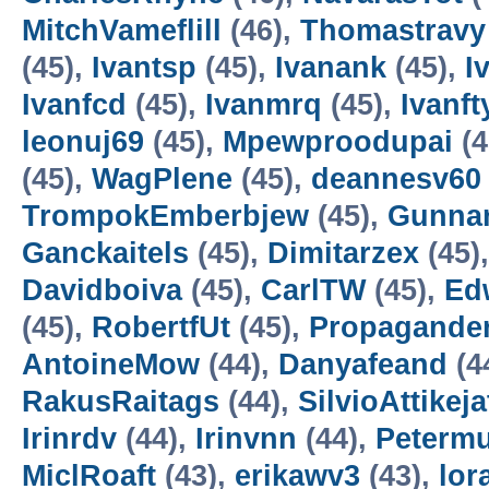
MitchVameflill
(46),
Thomastravy
(45),
Ivantsp
(45),
Ivanank
(45),
I
Ivanfcd
(45),
Ivanmrq
(45),
Ivanft
leonuj69
(45),
Mpewproodupai
(4
(45),
WagPlene
(45),
deannesv60
TrompokEmberbjew
(45),
Gunna
Ganckaitels
(45),
Dimitarzex
(45)
Davidboiva
(45),
CarlTW
(45),
Ed
(45),
RobertfUt
(45),
Propagander
AntoineMow
(44),
Danyafeand
(4
RakusRaitags
(44),
SilvioAttikeja
Irinrdv
(44),
Irinvnn
(44),
Peterm
MiclRoaft
(43),
erikawv3
(43),
lor