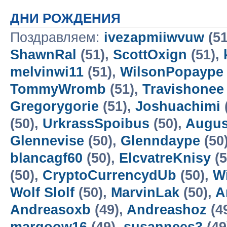
ДНИ РОЖДЕНИЯ
Поздравляем:
ivezapmiiwvuw
(51
ShawnRal
(51),
ScottOxign
(51),
melvinwi11
(51),
WilsonPopaype
TommyWromb
(51),
Travishonee
Gregorygorie
(51),
Joshuachimi
(50),
UrkrassSpoibus
(50),
Augus
Glennevise
(50),
Glenndaype
(50
blancagf60
(50),
ElcvatreKnisy
(5
(50),
CryptoCurrencydUb
(50),
W
Wolf Slolf
(50),
MarvinLak
(50),
A
Andreasoxb
(49),
Andreashoz
(4