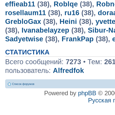
effieab11
(38),
Roblqe
(38),
Robn
rosellaum11
(38),
ru16
(38),
dora
GrebloGax
(38),
Heini
(38),
yvett
(38),
Ivanabelayzep
(38),
Sibur-N
Sadyetwise
(38),
FrankPap
(38),
СТАТИСТИКА
Всего сообщений:
7273
• Тем:
26
пользователь:
Alfredfok
Список форумов
Powered by
phpBB
© 2000
Русская 