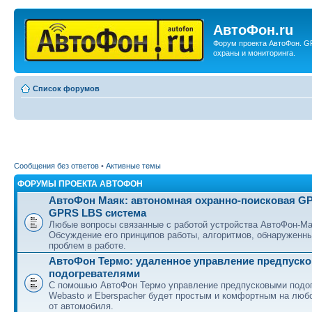
АвтоФон.ru
Форум проекта АвтоФон. G
охраны и мониторинга.
Список форумов
Сообщения без ответов
•
Активные темы
ФОРУМЫ ПРОЕКТА АВТОФОН
АвтоФон Маяк: автономная охранно-поисковая G
GPRS LBS система
Любые вопросы связанные с работой устройства АвтоФон-Ма
Обсуждение его принципов работы, алгоритмов, обнаруженн
проблем в работе.
АвтоФон Термо: удаленное управление предпуск
подогревателями
С помошью АвтоФон Термо управление предпусковыми подо
Webasto и Eberspacher будет простым и комфортным на люб
от автомобиля.