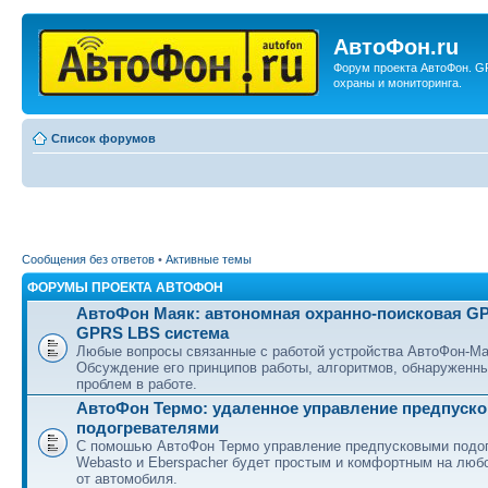
АвтоФон.ru
Форум проекта АвтоФон. G
охраны и мониторинга.
Список форумов
Сообщения без ответов
•
Активные темы
ФОРУМЫ ПРОЕКТА АВТОФОН
АвтоФон Маяк: автономная охранно-поисковая G
GPRS LBS система
Любые вопросы связанные с работой устройства АвтоФон-Ма
Обсуждение его принципов работы, алгоритмов, обнаруженн
проблем в работе.
АвтоФон Термо: удаленное управление предпуск
подогревателями
С помошью АвтоФон Термо управление предпусковыми подо
Webasto и Eberspacher будет простым и комфортным на люб
от автомобиля.