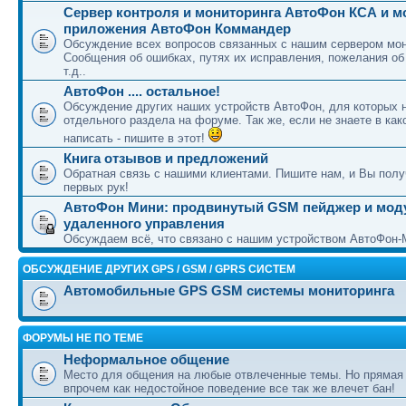
Сервер контроля и мониторинга АвтоФон КСА и 
приложения АвтоФон Коммандер
Обсуждение всех вопросов связанных с нашим сервером мон
Сообщения об ошибках, путях их исправления, пожелания об
т.д..
АвтоФон .... остальное!
Обсуждение других наших устройств АвтоФон, для которых 
отдельного раздела на форуме. Так же, если не знаете в как
написать - пишите в этот!
Книга отзывов и предложений
Обратная связь с нашими клиентами. Пишите нам, и Вы полу
первых рук!
АвтоФон Мини: продвинутый GSM пейджер и мод
удаленного управления
Обсуждаем всё, что связано с нашим устройством АвтоФон-
ОБСУЖДЕНИЕ ДРУГИХ GPS / GSM / GPRS СИСТЕМ
Автомобильные GPS GSM системы мониторинга
ФОРУМЫ НЕ ПО ТЕМЕ
Неформальное общение
Место для общения на любые отвлеченные темы. Но прямая
впрочем как недостойное поведение все так же влечет бан!