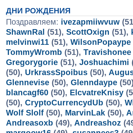
ДНИ РОЖДЕНИЯ
Поздравляем:
ivezapmiiwvuw
(51
ShawnRal
(51),
ScottOxign
(51),
melvinwi11
(51),
WilsonPopaype
TommyWromb
(51),
Travishonee
Gregorygorie
(51),
Joshuachimi
(50),
UrkrassSpoibus
(50),
Augus
Glennevise
(50),
Glenndaype
(50
blancagf60
(50),
ElcvatreKnisy
(5
(50),
CryptoCurrencydUb
(50),
W
Wolf Slolf
(50),
MarvinLak
(50),
A
Andreasoxb
(49),
Andreashoz
(4