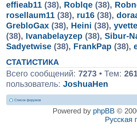
effieab11
(38),
Roblqe
(38),
Robn
rosellaum11
(38),
ru16
(38),
dora
GrebloGax
(38),
Heini
(38),
yvett
(38),
Ivanabelayzep
(38),
Sibur-N
Sadyetwise
(38),
FrankPap
(38),
СТАТИСТИКА
Всего сообщений:
7273
• Тем:
26
пользователь:
JoshuaHen
Список форумов
Powered by
phpBB
© 2000
Русская 