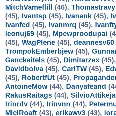
MitchVameflill
(46),
Thomastravy
(45),
Ivantsp
(45),
Ivanank
(45),
I
Ivanfcd
(45),
Ivanmrq
(45),
Ivanft
leonuj69
(45),
Mpewproodupai
(4
(45),
WagPlene
(45),
deannesv60
TrompokEmberbjew
(45),
Gunna
Ganckaitels
(45),
Dimitarzex
(45)
Davidboiva
(45),
CarlTW
(45),
Ed
(45),
RobertfUt
(45),
Propagander
AntoineMow
(44),
Danyafeand
(4
RakusRaitags
(44),
SilvioAttikeja
Irinrdv
(44),
Irinvnn
(44),
Peterm
MiclRoaft
(43),
erikawv3
(43),
lor