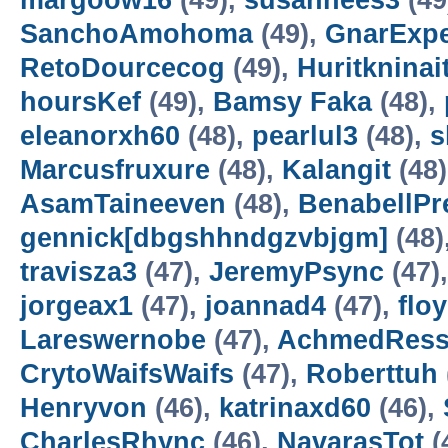
margoow16
(49),
susannees3
(49
SanchoAmohoma
(49),
GnarExpe
RetoDourcecog
(49),
Huritkninai
hoursKef
(49),
Bamsy Faka
(48),
eleanorxh60
(48),
pearlul3
(48),
s
Marcusfruxure
(48),
Kalangit
(48
AsamTaineeven
(48),
BenabellP
gennick[dbgshhndgzvbjgm]
(48)
travisza3
(47),
JeremyPsync
(47)
jorgeax1
(47),
joannad4
(47),
flo
Lareswernobe
(47),
AchmedRess
CrytoWaifsWaifs
(47),
Roberttuh
Henryvon
(46),
katrinaxd60
(46),
CharlesRhync
(46),
NavarasTot
(