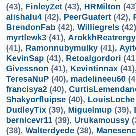
(43),
FinleyZet
(43),
HRMilton
(43
alishalu4
(42),
PeerGuatert
(42),
BrendonFab
(42),
Williegrels
(42
myrtlewk3
(41),
ArokkhReatrergy
(41),
Ramonnubymulky
(41),
Ayi
KevinSap
(41),
Retoalgordori
(41
Givessnon
(41),
Kevintinnax
(41)
TeresaNuP
(40),
madelineeu60
(4
francisya2
(40),
CurtisLemendan
Shakyorfluipse
(40),
LouisLoche
DudleyTix
(39),
Miguelmup
(39),
bernicevr11
(39),
Urukamoussy
(
(38),
Walterdyede
(38),
Manesenc