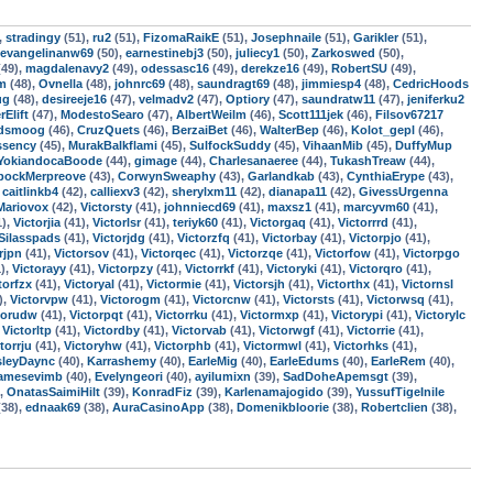
,
stradingy
(51),
ru2
(51),
FizomaRaikE
(51),
Josephnaile
(51),
Garikler
(51),
evangelinanw69
(50),
earnestinebj3
(50),
juliecy1
(50),
Zarkoswed
(50),
49),
magdalenavy2
(49),
odessasc16
(49),
derekze16
(49),
RobertSU
(49),
m
(48),
Ovnella
(48),
johnrc69
(48),
saundragt69
(48),
jimmiesp4
(48),
CedricHoods
ug
(48),
desireeje16
(47),
velmadv2
(47),
Optiory
(47),
saundratw11
(47),
jeniferku2
rElift
(47),
ModestoSearo
(47),
AlbertWeilm
(46),
Scott111jek
(46),
Filsov67217
rdsmoog
(46),
CruzQuets
(46),
BerzaiBet
(46),
WalterBep
(46),
Kolot_gepl
(46),
ssency
(45),
MurakBalkflami
(45),
SulfockSuddy
(45),
VihaanMib
(45),
DuffyMup
YokiandocaBoode
(44),
gimage
(44),
Charlesanaeree
(44),
TukashTreaw
(44),
bockMerpreove
(43),
CorwynSweaphy
(43),
Garlandkab
(43),
CynthiaErype
(43),
,
caitlinkb4
(42),
calliexv3
(42),
sherylxm11
(42),
dianapa11
(42),
GivessUrgenna
Mariovox
(42),
Victorsty
(41),
johnniecd69
(41),
maxsz1
(41),
marcyvm60
(41),
1),
Victorjia
(41),
Victorlsr
(41),
teriyk60
(41),
Victorgaq
(41),
Victorrrd
(41),
Silasspads
(41),
Victorjdg
(41),
Victorzfq
(41),
Victorbay
(41),
Victorpjo
(41),
rjpn
(41),
Victorsov
(41),
Victorqec
(41),
Victorzqe
(41),
Victorfow
(41),
Victorpgo
),
Victorayy
(41),
Victorpzy
(41),
Victorrkf
(41),
Victoryki
(41),
Victorqro
(41),
torfzx
(41),
Victoryal
(41),
Victormie
(41),
Victorsjh
(41),
Victorthx
(41),
Victornsl
),
Victorvpw
(41),
Victorogm
(41),
Victorcnw
(41),
Victorsts
(41),
Victorwsq
(41),
torudw
(41),
Victorpqt
(41),
Victorrku
(41),
Victormxp
(41),
Victorypi
(41),
Victorylc
,
Victorltp
(41),
Victordby
(41),
Victorvab
(41),
Victorwgf
(41),
Victorrie
(41),
torrju
(41),
Victoryhw
(41),
Victorphb
(41),
Victormwl
(41),
Victorhks
(41),
leyDaync
(40),
Karrashemy
(40),
EarleMig
(40),
EarleEdums
(40),
EarleRem
(40),
amesevimb
(40),
Evelyngeori
(40),
ayilumixn
(39),
SadDoheApemsgt
(39),
),
OnatasSaimiHilt
(39),
KonradFiz
(39),
Karlenamajogido
(39),
YussufTigeInile
38),
ednaak69
(38),
AuraCasinoApp
(38),
Domenikbloorie
(38),
Robertclien
(38),