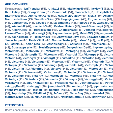
ДНИ РОЖДЕНИЯ
Поздравляем:
jenThenekar
(51),
ruthke18
(51),
mitchellgc69
(51),
jackiewf3
(51),
c
RetoJaifiap
(51),
GeorgeGrino
(51),
Zaimrucrda
(51),
Flosenafet
(51),
JosephHiefs
BrantKesse
(50),
Odr razmetka fes
(50),
HassansicGaiday
(50),
Slexia
(50),
Asamk
MantovarkaRuru
(49),
SivertfefeSeice
(49),
Hogarjingumn
(49),
Tizgarzismisy
(49)
(48),
Cedricenusy
(48),
garyeo2
(48),
ladonnafh69
(48),
RetoDob
(48),
VascoJouri
(47),
kristinebl2
(47),
marciehh3
(47),
KeldronIlliztete
(47),
IrmakSmatmaipt
(47),
N
(46),
AlbertAttes
(46),
Horacesuche
(46),
CharlesPeace
(46),
Jonsdut
(46),
dolores
LeonardTeedo
(46),
allocvetyjf
(45),
Raymondesset
(45),
MelvinWQ
(45),
eugenerb
(44),
gabrielwh18
(44),
gilbertns69
(44),
Zpewproodupyb
(44),
Zpewproodupxv
(4
JamesTaupe
(44),
PatrickShilk
(44),
NormanTeabs
(44),
dalees18
(43),
nw11
(43),
S
GOPatrick
(43),
solar_jxKa
(43),
Jasonslogy
(43),
CarlosNit
(43),
Robertkeelp
(42),
(42),
Bosssappsycle
(42),
MezirEageleavy
(42),
DargothlaunD
(42),
Ingvarenzyday
Victormhx
(41),
Victorxbn
(41),
Victorlhw
(41),
Victorgng
(41),
Victorgvp
(41),
Vict
Victorqio
(41),
Victorqfh
(41),
Victoranw
(41),
Victorubi
(41),
Victorrps
(41),
Victor
Victoriif
(41),
Victorvym
(41),
Victorgtt
(41),
Victorkbe
(41),
Victortsn
(41),
Victorm
(41),
Victorens
(41),
Victorpqg
(41),
Victorwxr
(41),
Victormzj
(41),
Victoradr
(41),
V
Victorjjm
(41),
Victorvpo
(41),
Victoragu
(41),
Victorbku
(41),
Victorhpb
(41),
Victo
(41),
Victorrfm
(41),
Victorfsv
(41),
Victorvpi
(41),
Victorurs
(41),
Victorqcs
(41),
Vi
Victorols
(41),
Victorsxs
(41),
Victorovo
(41),
Victorcln
(41),
Victorseu
(41),
Victor
(41),
Victornlm
(41),
Victortly
(41),
Victorzsq
(41),
Victorutp
(41),
Victorjfv
(41),
Vic
Victorbgv
(41),
Victorhus
(41),
Victoreha
(41),
Victoryts
(41),
Victorggb
(41),
Victor
Volkararrib
(41),
Sibur-NaradNed
(41),
FraserNeoma
(41),
Joshtaulvalia
(41),
Potro
zaim_pyKa
(40),
christygy1
(40),
josephineft3
(40),
nettiepp16
(40),
ippudratorce
(
FriendTypedelo
(39),
icehari
(39),
posuda_ihsi
(39),
Robertinhek
(39),
HermanVan
(39),
Toporkdap
(39),
BilizPharf
(39),
JaCem
(38),
OscarFug
(38),
coleendz4
(38),
z
Moffbreevibia
(38),
MurakCheroweex
(38),
Narkamfluoffmug
(38),
Mezirthush
(38)
СТАТИСТИКА
Всего сообщений:
7273
• Тем:
2612
• Пользователей:
174055
• Новый пользователь