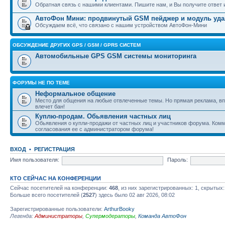
Обратная связь с нашими клиентами. Пишите нам, и Вы получите ответ и
АвтоФон Мини: продвинутый GSM пейджер и модуль уда
Обсуждаем всё, что связано с нашим устройством АвтоФон-Мини
ОБСУЖДЕНИЕ ДРУГИХ GPS / GSM / GPRS СИСТЕМ
Автомобильные GPS GSM системы мониторинга
ФОРУМЫ НЕ ПО ТЕМЕ
Неформальное общение
Место для общения на любые отвлеченные темы. Но прямая реклама, вп
влечет бан!
Куплю-продам. Обьявления частных лиц
Обьявления о купли-продажи от частных лиц и участников форума. Ком
согласования ее с администратором форума!
ВХОД
•
РЕГИСТРАЦИЯ
Имя пользователя:
Пароль:
КТО СЕЙЧАС НА КОНФЕРЕНЦИИ
Сейчас посетителей на конференции:
468
, из них зарегистрированных: 1, скрытых:
Больше всего посетителей (
2527
) здесь было 02 авг 2026, 08:02
Зарегистрированные пользователи:
ArthurBooky
Легенда:
Администраторы
,
Супермодераторы
,
Команда АвтоФон