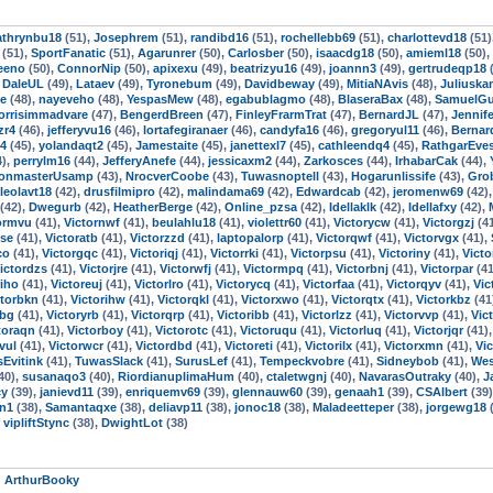
athrynbu18
(51),
Josephrem
(51),
randibd16
(51),
rochellebb69
(51),
charlottevd18
(51)
(51),
SportFanatic
(51),
Agarunrer
(50),
Carlosber
(50),
isaacdg18
(50),
amieml18
(50),
eeno
(50),
ConnorNip
(50),
apixexu
(49),
beatrizyu16
(49),
joannn3
(49),
gertrudeqp18
(
,
DaleUL
(49),
Lataev
(49),
Tyronebum
(49),
Davidbeway
(49),
MitiaNAvis
(48),
Juliuska
be
(48),
nayeveho
(48),
YespasMew
(48),
egabublagmo
(48),
BlaseraBax
(48),
SamuelG
orrisimmadvare
(47),
BengerdBreen
(47),
FinleyFrarmTrat
(47),
BernardJL
(47),
Jennife
zr4
(46),
jefferyvu16
(46),
lortafegiranaer
(46),
candyfa16
(46),
gregoryul11
(46),
Berna
4
(45),
yolandaqt2
(45),
Jamestaite
(45),
janettexl7
(45),
cathleendq4
(45),
RathgarEve
4),
perrylm16
(44),
JefferyAnefe
(44),
jessicaxm2
(44),
Zarkosces
(44),
IrhabarCak
(44),
onmasterUsamp
(43),
NrocverCoobe
(43),
Tuwasnoptell
(43),
Hogarunlissife
(43),
Gro
leolavt18
(42),
drusfilmipro
(42),
malindama69
(42),
Edwardcab
(42),
jeromenw69
(42)
(42),
Dwegurb
(42),
HeatherBerge
(42),
Online_pzsa
(42),
Idellaklk
(42),
Idellafxy
(42),
ormvu
(41),
Victornwf
(41),
beulahlu18
(41),
violettr60
(41),
Victorycw
(41),
Victorgzj
(4
vse
(41),
Victoratb
(41),
Victorzzd
(41),
laptopalorp
(41),
Victorqwf
(41),
Victorvgx
(41),
co
(41),
Victorgqc
(41),
Victoriqj
(41),
Victorrki
(41),
Victorpsu
(41),
Victoriny
(41),
Victo
ictordzs
(41),
Victorjre
(41),
Victorwfj
(41),
Victormpq
(41),
Victorbnj
(41),
Victorpar
(41
riho
(41),
Victoreuj
(41),
Victorlro
(41),
Victorycq
(41),
Victorfaa
(41),
Victorqyv
(41),
Vic
ctorbkn
(41),
Victorihw
(41),
Victorqkl
(41),
Victorxwo
(41),
Victorqtx
(41),
Victorkbz
(41
dbg
(41),
Victoryrb
(41),
Victorqrp
(41),
Victoribb
(41),
Victorlzz
(41),
Victorvvp
(41),
Vic
toraqn
(41),
Victorboy
(41),
Victorotc
(41),
Victoruqu
(41),
Victorluq
(41),
Victorjqr
(41)
vul
(41),
Victorwcr
(41),
Victordbd
(41),
Victoreti
(41),
Victorilx
(41),
Victorxmn
(41),
Vic
sEvitink
(41),
TuwasSlack
(41),
SurusLef
(41),
Tempeckvobre
(41),
Sidneybob
(41),
Wes
40),
susanaqo3
(40),
RiordianuplimaHum
(40),
ctaletwgnj
(40),
NavarasOutraky
(40),
J
cy
(39),
janievd11
(39),
enriquemv69
(39),
glennauw60
(39),
genaah1
(39),
CSAlbert
(39
n1
(38),
Samantaqxe
(38),
deliavp11
(38),
jonoc18
(38),
Maladeetteper
(38),
jorgewg18
(
,
vipliftStync
(38),
DwightLot
(38)
:
ArthurBooky