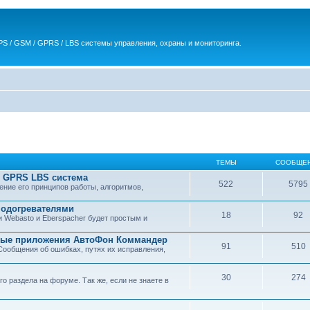
S / GSM / GPRS / LBS системы управления, охраны и мониторинга.
ТЕМЫ
СООБЩЕ
 GPRS LBS система
522
5795
ние его принципов работы, алгоритмов,
подогревателями
18
92
Webasto и Eberspacher будет простым и
ьные приложения АвтоФон Коммандер
91
510
ообщения об ошибках, путях их исправления,
30
274
о раздела на форуме. Так же, если не знаете в