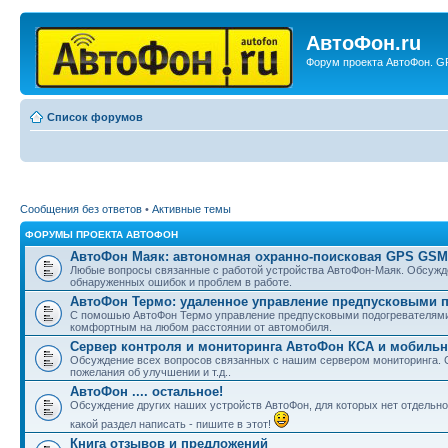
АвтоФон.ru
Форум проекта АвтоФон. GP
Список форумов
Сообщения без ответов
•
Активные темы
ФОРУМЫ ПРОЕКТА АВТОФОН
АвтоФон Маяк: автономная охранно-поисковая GPS GSM
Любые вопросы связанные с работой устройства АвтоФон-Маяк. Обсужде
обнаруженных ошибок и проблем в работе.
АвтоФон Термо: удаленное управление предпусковыми 
С помошью АвтоФон Термо управление предпусковыми подогревателями 
комфортным на любом расстоянии от автомобиля.
Сервер контроля и мониторинга АвтоФон КСА и мобил
Обсуждение всех вопросов связанных с нашим сервером мониторинга. С
пожелания об улучшении и т.д..
АвтоФон .... остальное!
Обсуждение других наших устройств АвтоФон, для которых нет отдельног
какой раздел написать - пишите в этот!
Книга отзывов и предложений