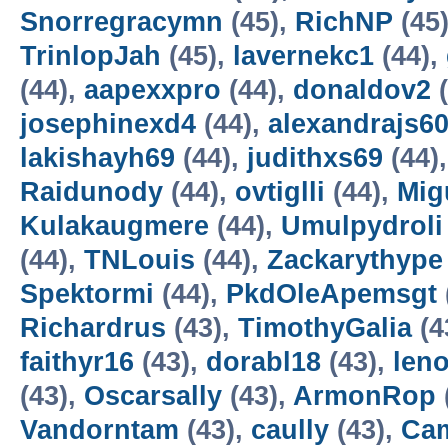
Snorregracymn
(45),
RichNP
(45
TrinlopJah
(45),
lavernekc1
(44),
(44),
aapexxpro
(44),
donaldov2
(
josephinexd4
(44),
alexandrajs6
lakishayh69
(44),
judithxs69
(44)
Raidunody
(44),
ovtiglli
(44),
Mig
Kulakaugmere
(44),
Umulpydroli
(44),
TNLouis
(44),
Zackarythype
Spektormi
(44),
PkdOleApemsgt
Richardrus
(43),
TimothyGalia
(4
faithyr16
(43),
dorabl18
(43),
len
(43),
Oscarsally
(43),
ArmonRop
Vandorntam
(43),
caully
(43),
Ca