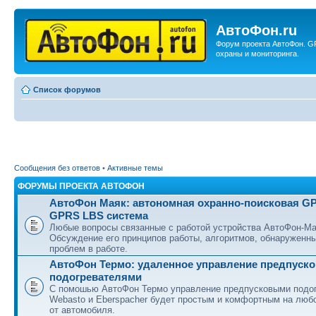
АвтоФон.ru
Форум проекта АвтоФон. G
охраны и мониторинга.
Список форумов
Сообщения без ответов
•
Активные темы
ФОРУМЫ ПРОЕКТА АВТОФОН
АвтоФон Маяк: автономная охранно-поисковая G
GPRS LBS система
Любые вопросы связанные с работой устройства АвтоФон-Ма
Обсуждение его принципов работы, алгоритмов, обнаруженн
проблем в работе.
АвтоФон Термо: удаленное управление предпуск
подогревателями
С помошью АвтоФон Термо управление предпусковыми подо
Webasto и Eberspacher будет простым и комфортным на люб
от автомобиля.