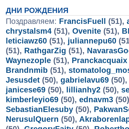
ДНИ РОЖДЕНИЯ
Поздравляем:
FrancisFuell
(51),
chrystalsm4
(51),
Ovenite
(51),
B
leticiawz60
(51),
juliannepu60
(51
(51),
RathgarZig
(51),
NavarasG
Waynezople
(51),
Pranckacquaix
Brandnmib
(51),
stomatolog_mo
Jesusdet
(50),
gabrielavu69
(50)
janicese69
(50),
lillianhy2
(50),
s
kimberleyio69
(50),
ednavm3
(50
SebastianElesuby
(50),
PakwanS
NerusulQuern
(50),
Akraborenla