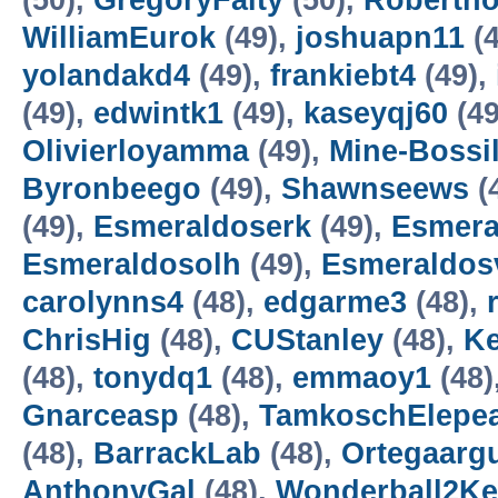
(50),
GregoryFaity
(50),
Roberth
WilliamEurok
(49),
joshuapn11
(4
yolandakd4
(49),
frankiebt4
(49),
(49),
edwintk1
(49),
kaseyqj60
(49
Olivierloyamma
(49),
Mine-Bossil
Byronbeego
(49),
Shawnseews
(
(49),
Esmeraldoserk
(49),
Esmera
Esmeraldosolh
(49),
Esmeraldos
carolynns4
(48),
edgarme3
(48),
ChrisHig
(48),
CUStanley
(48),
K
(48),
tonydq1
(48),
emmaoy1
(48)
Gnarceasp
(48),
TamkoschElepea
(48),
BarrackLab
(48),
Ortegaarg
AnthonyGal
(48),
Wonderball2Ke