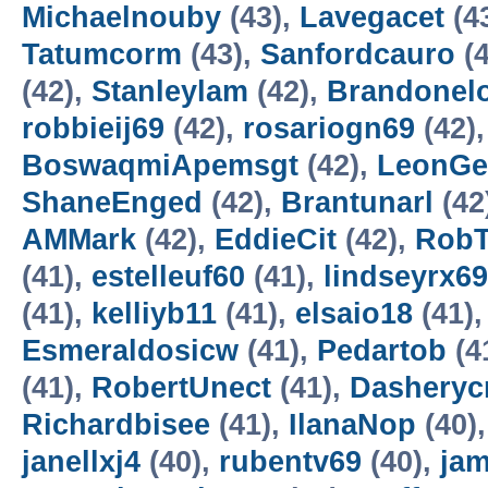
Michaelnouby
(43),
Lavegacet
(4
Tatumcorm
(43),
Sanfordcauro
(4
(42),
Stanleylam
(42),
Brandonel
robbieij69
(42),
rosariogn69
(42)
BoswaqmiApemsgt
(42),
LeonGe
ShaneEnged
(42),
Brantunarl
(42
AMMark
(42),
EddieCit
(42),
RobT
(41),
estelleuf60
(41),
lindseyrx69
(41),
kelliyb11
(41),
elsaio18
(41)
Esmeraldosicw
(41),
Pedartob
(4
(41),
RobertUnect
(41),
Dasheryc
Richardbisee
(41),
IlanaNop
(40)
janellxj4
(40),
rubentv69
(40),
ja