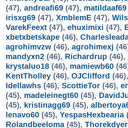
(47),
andreafi69
(47),
matildaaf69
irisxg69
(47),
XmblemE
(47),
Wil
VarekFeext
(47),
ehuximixi
(47),
xbetxbetskape
(46),
Charleslead
agrohimvzw
(46),
agrohimexj
(46
mandyxn2
(46),
Richardrup
(46),
krystaluo18
(46),
mamiewb60
(46
KentTholley
(46),
OJClifford
(46)
Idellawhs
(46),
ScottieTor
(46),
e
(45),
madeleinegt60
(45),
DavidJu
(45),
kristinagg69
(45),
albertoya
lenavo60
(45),
YespasHexbearia
Rolandbeeloma
(45),
Thorekdye