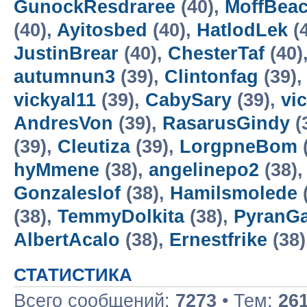
GunockResdraree
(40),
MoffBea
(40),
Ayitosbed
(40),
HatlodLek
(
JustinBrear
(40),
ChesterTaf
(40)
autumnun3
(39),
Clintonfag
(39)
vickyal11
(39),
CabySary
(39),
vi
AndresVon
(39),
RasarusGindy
(
(39),
Cleutiza
(39),
LorgpneBom
hyMmene
(38),
angelinepo2
(38)
Gonzaleslof
(38),
Hamilsmolede
(38),
TemmyDolkita
(38),
PyranG
AlbertAcalo
(38),
Ernestfrike
(38)
СТАТИСТИКА
Всего сообщений:
7273
• Тем:
26