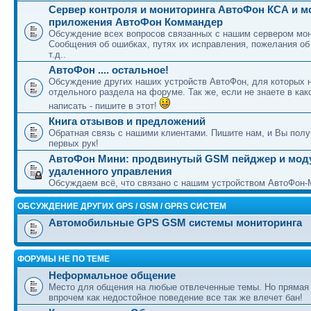
Сервер контроля и мониторинга АвтоФон КСА и 
приложения АвтоФон Коммандер
Обсуждение всех вопросов связанных с нашим сервером мон
Сообщения об ошибках, путях их исправления, пожелания об
т.д..
АвтоФон .... остальное!
Обсуждение других наших устройств АвтоФон, для которых 
отдельного раздела на форуме. Так же, если не знаете в как
написать - пишите в этот!
Книга отзывов и предложений
Обратная связь с нашими клиентами. Пишите нам, и Вы полу
первых рук!
АвтоФон Мини: продвинутый GSM пейджер и мод
удаленного управления
Обсуждаем всё, что связано с нашим устройством АвтоФон-
ОБСУЖДЕНИЕ ДРУГИХ GPS / GSM / GPRS СИСТЕМ
Автомобильные GPS GSM системы мониторинга
ФОРУМЫ НЕ ПО ТЕМЕ
Неформальное общение
Место для общения на любые отвлеченные темы. Но прямая
впрочем как недостойное поведение все так же влечет бан!