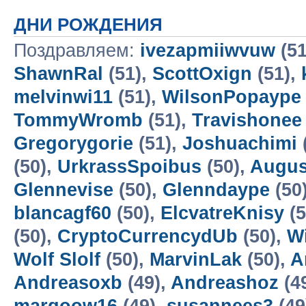
ДНИ РОЖДЕНИЯ
Поздравляем:
ivezapmiiwvuw
(51
ShawnRal
(51),
ScottOxign
(51),
melvinwi11
(51),
WilsonPopaype
TommyWromb
(51),
Travishonee
Gregorygorie
(51),
Joshuachimi
(50),
UrkrassSpoibus
(50),
Augus
Glennevise
(50),
Glenndaype
(50
blancagf60
(50),
ElcvatreKnisy
(5
(50),
CryptoCurrencydUb
(50),
W
Wolf Slolf
(50),
MarvinLak
(50),
A
Andreasoxb
(49),
Andreashoz
(4