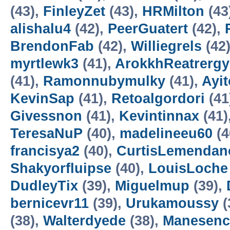
(43),
FinleyZet
(43),
HRMilton
(43
alishalu4
(42),
PeerGuatert
(42),
BrendonFab
(42),
Williegrels
(42
myrtlewk3
(41),
ArokkhReatrergy
(41),
Ramonnubymulky
(41),
Ayi
KevinSap
(41),
Retoalgordori
(41
Givessnon
(41),
Kevintinnax
(41)
TeresaNuP
(40),
madelineeu60
(4
francisya2
(40),
CurtisLemendan
Shakyorfluipse
(40),
LouisLoche
DudleyTix
(39),
Miguelmup
(39),
bernicevr11
(39),
Urukamoussy
(
(38),
Walterdyede
(38),
Manesenc