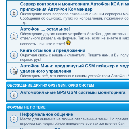
Сервер контроля и мониторинга АвтоФон КСА и 
приложения АвтоФон Коммандер
Обсуждение всех вопросов связанных с нашим сервером мон
Сообщения об ошибках, путях их исправления, пожелания об
т.д..
АвтоФон .... остальное!
Обсуждение других наших устройств АвтоФон, для которых 
отдельного раздела на форуме. Так же, если не знаете в как
написать - пишите в этот!
Книга отзывов и предложений
Обратная связь с нашими клиентами. Пишите нам, и Вы полу
первых рук!
АвтоФон Мини: продвинутый GSM пейджер и мод
удаленного управления
Обсуждаем всё, что связано с нашим устройством АвтоФон-
ОБСУЖДЕНИЕ ДРУГИХ GPS / GSM / GPRS СИСТЕМ
Автомобильные GPS GSM системы мониторинга
ФОРУМЫ НЕ ПО ТЕМЕ
Неформальное общение
Место для общения на любые отвлеченные темы. Но прямая
впрочем как недостойное поведение все так же влечет бан!