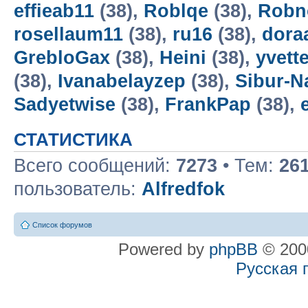
effieab11
(38),
Roblqe
(38),
Robn
rosellaum11
(38),
ru16
(38),
dora
GrebloGax
(38),
Heini
(38),
yvett
(38),
Ivanabelayzep
(38),
Sibur-N
Sadyetwise
(38),
FrankPap
(38),
СТАТИСТИКА
Всего сообщений:
7273
• Тем:
26
пользователь:
Alfredfok
Список форумов
Powered by
phpBB
© 2000
Русская 