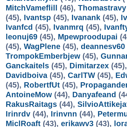
MitchVameflill
(46),
Thomastravy
(45),
Ivantsp
(45),
Ivanank
(45),
I
Ivanfcd
(45),
Ivanmrq
(45),
Ivanft
leonuj69
(45),
Mpewproodupai
(4
(45),
WagPlene
(45),
deannesv60
TrompokEmberbjew
(45),
Gunna
Ganckaitels
(45),
Dimitarzex
(45)
Davidboiva
(45),
CarlTW
(45),
Ed
(45),
RobertfUt
(45),
Propagander
AntoineMow
(44),
Danyafeand
(4
RakusRaitags
(44),
SilvioAttikeja
Irinrdv
(44),
Irinvnn
(44),
Peterm
MiclRoaft
(43),
erikawv3
(43),
lor