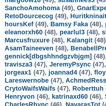
margoow16
(49),
susannees3
(49
SanchoAmohoma
(49),
GnarExpe
RetoDourcecog
(49),
Huritkninai
hoursKef
(49),
Bamsy Faka
(48),
eleanorxh60
(48),
pearlul3
(48),
s
Marcusfruxure
(48),
Kalangit
(48
AsamTaineeven
(48),
BenabellP
gennick[dbgshhndgzvbjgm]
(48)
travisza3
(47),
JeremyPsync
(47)
jorgeax1
(47),
joannad4
(47),
flo
Lareswernobe
(47),
AchmedRess
CrytoWaifsWaifs
(47),
Roberttuh
Henryvon
(46),
katrinaxd60
(46),
CharlesRhync
(46),
NavarasTot
(