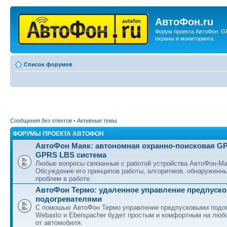
АвтоФон.ru
Форум проекта АвтоФон. G
охраны и мониторинга.
Список форумов
Сообщения без ответов
•
Активные темы
ФОРУМЫ ПРОЕКТА АВТОФОН
АвтоФон Маяк: автономная охранно-поисковая G
GPRS LBS система
Любые вопросы связанные с работой устройства АвтоФон-Ма
Обсуждение его принципов работы, алгоритмов, обнаруженн
проблем в работе.
АвтоФон Термо: удаленное управление предпуск
подогревателями
С помошью АвтоФон Термо управление предпусковыми подо
Webasto и Eberspacher будет простым и комфортным на люб
от автомобиля.