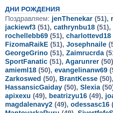
ДНИ РОЖДЕНИЯ
Поздравляем:
jenThenekar
(51),
jackiewf3
(51),
cathrynbu18
(51),
rochellebb69
(51),
charlottevd18
FizomaRaikE
(51),
Josephnaile
(
GeorgeGrino
(51),
Zaimrucrda
(5
SportFanatic
(51),
Agarunrer
(50
amieml18
(50),
evangelinanw69
(
Zarkoswed
(50),
BrantKesse
(50)
HassansicGaiday
(50),
Slexia
(50
apixexu
(49),
beatrizyu16
(49),
jo
magdalenavy2
(49),
odessasc16