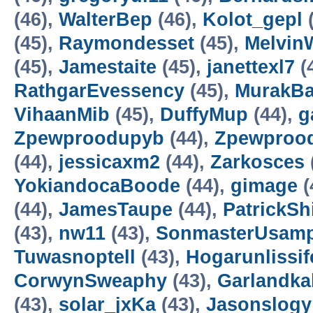
(46),
WalterBep
(46),
Kolot_gepl
(
(45),
Raymondesset
(45),
Melvi
(45),
Jamestaite
(45),
janettexl7
(
RathgarEvessency
(45),
MurakBa
VihaanMib
(45),
DuffyMup
(44),
g
Zpewproodupyb
(44),
Zpewproo
(44),
jessicaxm2
(44),
Zarkosces
YokiandocaBoode
(44),
gimage
(
(44),
JamesTaupe
(44),
PatrickSh
(43),
nw11
(43),
SonmasterUsam
Tuwasnoptell
(43),
Hogarunlissif
CorwynSweaphy
(43),
Garlandka
(43),
solar_jxKa
(43),
Jasonslogy