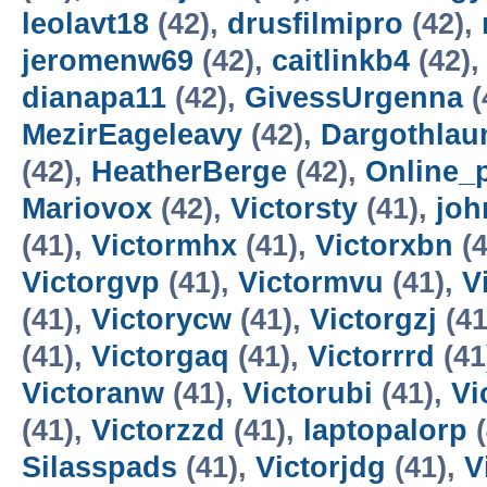
leolavt18
(42),
drusfilmipro
(42),
jeromenw69
(42),
caitlinkb4
(42)
dianapa11
(42),
GivessUrgenna
(
MezirEageleavy
(42),
Dargothlau
(42),
HeatherBerge
(42),
Online_
Mariovox
(42),
Victorsty
(41),
joh
(41),
Victormhx
(41),
Victorxbn
(4
Victorgvp
(41),
Victormvu
(41),
V
(41),
Victorycw
(41),
Victorgzj
(41
(41),
Victorgaq
(41),
Victorrrd
(41
Victoranw
(41),
Victorubi
(41),
Vi
(41),
Victorzzd
(41),
laptopalorp
(
Silasspads
(41),
Victorjdg
(41),
V