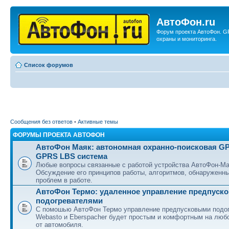
АвтоФон.ru
Форум проекта АвтоФон. G
охраны и мониторинга.
Список форумов
Сообщения без ответов
•
Активные темы
ФОРУМЫ ПРОЕКТА АВТОФОН
АвтоФон Маяк: автономная охранно-поисковая G
GPRS LBS система
Любые вопросы связанные с работой устройства АвтоФон-Ма
Обсуждение его принципов работы, алгоритмов, обнаруженн
проблем в работе.
АвтоФон Термо: удаленное управление предпуск
подогревателями
С помошью АвтоФон Термо управление предпусковыми подо
Webasto и Eberspacher будет простым и комфортным на люб
от автомобиля.