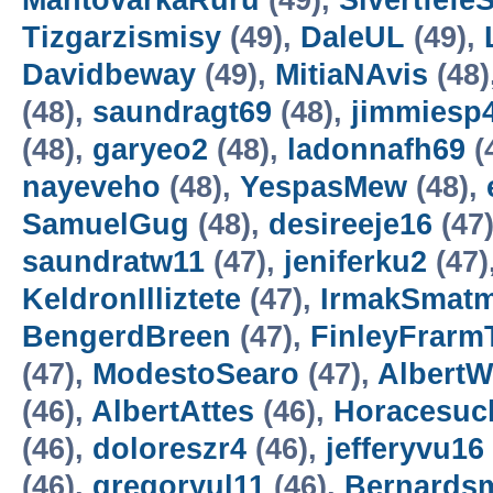
MantovarkaRuru
(49),
Sivertfefe
Tizgarzismisy
(49),
DaleUL
(49),
Davidbeway
(49),
MitiaNAvis
(48)
(48),
saundragt69
(48),
jimmiesp
(48),
garyeo2
(48),
ladonnafh69
(
nayeveho
(48),
YespasMew
(48),
SamuelGug
(48),
desireeje16
(47
saundratw11
(47),
jeniferku2
(47)
KeldronIlliztete
(47),
IrmakSmatm
BengerdBreen
(47),
FinleyFrarm
(47),
ModestoSearo
(47),
AlbertW
(46),
AlbertAttes
(46),
Horacesuc
(46),
doloreszr4
(46),
jefferyvu16
(46),
gregoryul11
(46),
Bernards