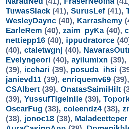
NaradNed
(41),
FraserNeoma
(41
TuwasSlack
(41),
SurusLef
(41),
WesleyDaync
(40),
Karrashemy
(
EarleRem
(40),
zaim_pyKa
(40),
c
nettiepp16
(40),
ippudratorce
(40
(40),
ctaletwgnj
(40),
NavarasOut
Evelyngeori
(40),
ayilumixn
(39),
(39),
icehari
(39),
posuda_ihsi
(3
janievd11
(39),
enriquemv69
(39)
CSAlbert
(39),
OnatasSaimiHilt
(
(39),
YussufTigeInile
(39),
Topor
OscarFug
(38),
coleendz4
(38),
z
(38),
jonoc18
(38),
Maladeetteper
AuraCasinoApp
(38),
Domenikbl