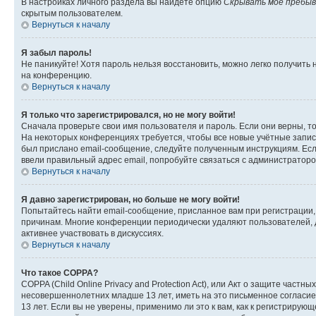
В настройках личного раздела вы найдете опцию
Скрывать моё пребыв
скрытым пользователем.
Вернуться к началу
Я забыл пароль!
Не паникуйте! Хотя пароль нельзя восстановить, можно легко получить
на конференцию.
Вернуться к началу
Я только что зарегистрировался, но не могу войти!
Сначала проверьте свои имя пользователя и пароль. Если они верны, т
На некоторых конференциях требуется, чтобы все новые учётные запис
был прислано email-сообщение, следуйте полученным инструкциям. Если
ввели правильный адрес email, попробуйте связаться с администраторо
Вернуться к началу
Я давно зарегистрирован, но больше не могу войти!
Попытайтесь найти email-сообщение, присланное вам при регистрации, 
причинам. Многие конференции периодически удаляют пользователей, 
активнее участвовать в дискуссиях.
Вернуться к началу
Что такое COPPA?
COPPA (Child Online Privacy and Protection Act), или Акт о защите час
несовершеннолетних младше 13 лет, иметь на это письменное согласи
13 лет. Если вы не уверены, применимо ли это к вам, как к регистриру