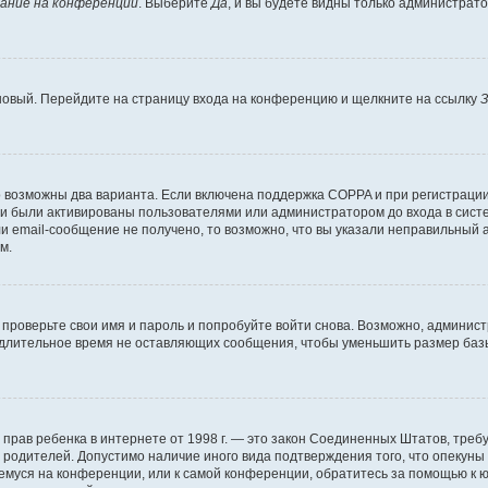
ание на конференции
. Выберите
Да
, и вы будете видны только администрат
 новый. Перейдите на страницу входа на конференцию и щелкните на ссылку
З
о возможны два варианта. Если включена поддержка COPPA и при регистрации 
и были активированы пользователями или администратором до входа в систе
 email-сообщение не получено, то возможно, что вы указали неправильный а
м.
проверьте свои имя и пароль и попробуйте войти снова. Возможно, админист
длительное время не оставляющих сообщения, чтобы уменьшить размер базы
тных прав ребенка в интернете от 1998 г. — это закон Соединенных Штатов, т
е родителей. Допустимо наличие иного вида подтверждения того, что опек
ющемуся на конференции, или к самой конференции, обратитесь за помощью к 