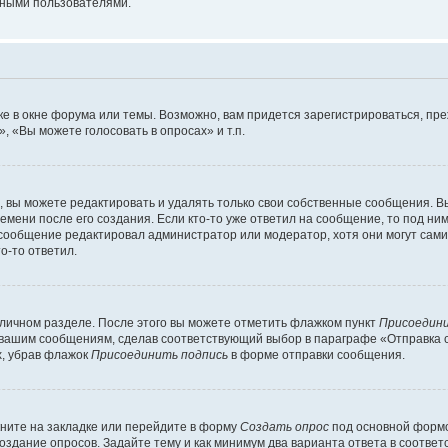
мными пользователями.
е в окне форума или темы. Возможно, вам придется зарегистрироваться, пр
 «Вы можете голосовать в опросах» и т.п.
вы можете редактировать и удалять только свои собственные сообщения. В
емени после его создания. Если кто-то уже ответил на сообщение, то под ни
 сообщение редактировал администратор или модератор, хотя они могут сами
о-то ответил.
 личном разделе. После этого вы можете отметить флажком пункт
Присоедини
 вашим сообщениям, сделав соответствующий выбор в параграфе «Отправка 
х, убрав флажок
Присоединить подпись
в форме отправки сообщения.
ните на закладке или перейдите в форму
Создать опрос
под основной формо
создание опросов. Задайте тему и как минимум два варианта ответа в соотве