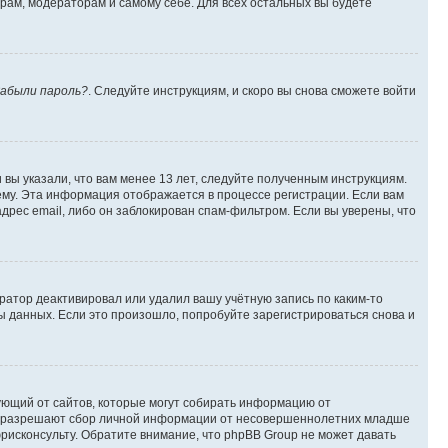
орам, модераторам и самому себе. Для всех остальных вы будете
абыли пароль?
. Следуйте инструкциям, и скоро вы снова сможете войти
вы указали, что вам менее 13 лет, следуйте полученным инструкциям.
му. Эта информация отображается в процессе регистрации. Если вам
дрес email, либо он заблокирован спам-фильтром. Если вы уверены, что
ратор деактивировал или удалил вашу учётную запись по каким-то
 данных. Если это произошло, попробуйте зарегистрироваться снова и
ребующий от сайтов, которые могут собирать информацию от
уны разрешают сбор личной информации от несовершеннолетних младше
юрисконсульту. Обратите внимание, что phpBB Group не может давать