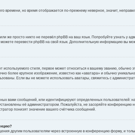
него времени, но время отображается по-прежнему неверное, значит, неправ
или же просто никто не перевёл phpBB на ваш язык. Попробуйте узнать у ад
ами можете перевести phpBB на свой язык. Дополнительную информацию вы мо
 используемого стиля, первое может относиться к вашему званию, обычно это
чно более крупное изображение, известно как «аватара» и обычно уникальна
пользованы. Если вы не можете использовать аватары, свяжитесь с администр
нных вами сообщений, или идентифицируют определенных пользователей: на
установлены её администратором. Пожалуйста, не засоряйте конференцию н
тратор понизят значение вашего счётчика сообщений.
енцию?
щения другим пользователям через встроенную в конференцию форму, и толь