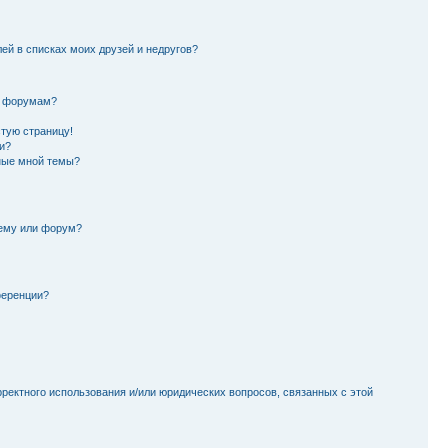
лей в списках моих друзей и недругов?
и форумам?
стую страницу!
и?
ные мной темы?
тему или форум?
ференции?
рректного использования и/или юридических вопросов, связанных с этой