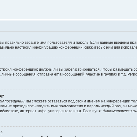
 вы правильно вводите имя пользователя и пароль. Если данные введены пра
равильно настроил конфигурацию конференции, свяжитесь с ним для исправле
 настроил конференцию: должны ли вы зарегистрироваться, чтобы размещать 
ичные сообщения, отправка email-сообщений, участие в группах и т.д. Регис
я?
ом посещении
, вы сможете оставаться под своим именем на конференции тол
ы вам не приходилось вводить имя пользователя и пароль каждый раз, вы мож
блиотеке, интернет-кафе, университете и т.д. Если пункт
Автоматически вх
й?