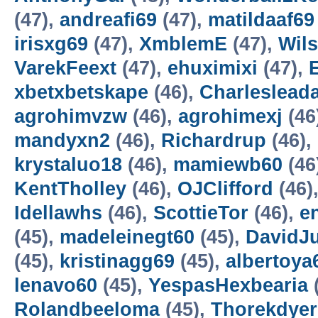
(47),
andreafi69
(47),
matildaaf69
irisxg69
(47),
XmblemE
(47),
Wil
VarekFeext
(47),
ehuximixi
(47),
xbetxbetskape
(46),
Charleslead
agrohimvzw
(46),
agrohimexj
(46
mandyxn2
(46),
Richardrup
(46),
krystaluo18
(46),
mamiewb60
(46
KentTholley
(46),
OJClifford
(46)
Idellawhs
(46),
ScottieTor
(46),
e
(45),
madeleinegt60
(45),
DavidJu
(45),
kristinagg69
(45),
albertoya
lenavo60
(45),
YespasHexbearia
Rolandbeeloma
(45),
Thorekdye