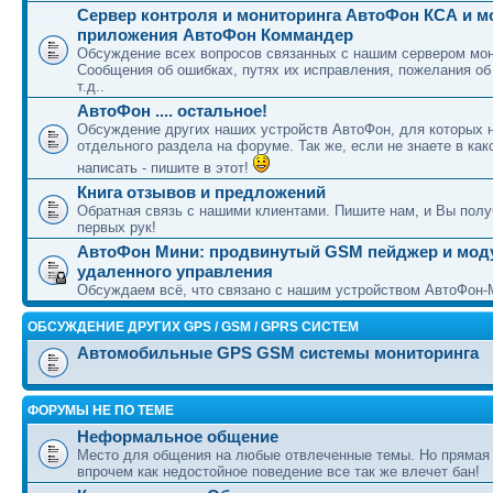
Сервер контроля и мониторинга АвтоФон КСА и 
приложения АвтоФон Коммандер
Обсуждение всех вопросов связанных с нашим сервером мон
Сообщения об ошибках, путях их исправления, пожелания об
т.д..
АвтоФон .... остальное!
Обсуждение других наших устройств АвтоФон, для которых 
отдельного раздела на форуме. Так же, если не знаете в как
написать - пишите в этот!
Книга отзывов и предложений
Обратная связь с нашими клиентами. Пишите нам, и Вы полу
первых рук!
АвтоФон Мини: продвинутый GSM пейджер и мод
удаленного управления
Обсуждаем всё, что связано с нашим устройством АвтоФон-
ОБСУЖДЕНИЕ ДРУГИХ GPS / GSM / GPRS СИСТЕМ
Автомобильные GPS GSM системы мониторинга
ФОРУМЫ НЕ ПО ТЕМЕ
Неформальное общение
Место для общения на любые отвлеченные темы. Но прямая
впрочем как недостойное поведение все так же влечет бан!