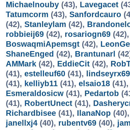
Michaelnouby
(43),
Lavegacet
(4
Tatumcorm
(43),
Sanfordcauro
(4
(42),
Stanleylam
(42),
Brandonel
robbieij69
(42),
rosariogn69
(42)
BoswaqmiApemsgt
(42),
LeonGe
ShaneEnged
(42),
Brantunarl
(42
AMMark
(42),
EddieCit
(42),
RobT
(41),
estelleuf60
(41),
lindseyrx69
(41),
kelliyb11
(41),
elsaio18
(41)
Esmeraldosicw
(41),
Pedartob
(4
(41),
RobertUnect
(41),
Dasheryc
Richardbisee
(41),
IlanaNop
(40)
janellxj4
(40),
rubentv69
(40),
ja