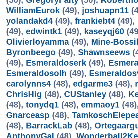
(50),
GregoryFaity
(50),
Roberth
WilliamEurok
(49),
joshuapn11
(4
yolandakd4
(49),
frankiebt4
(49),
(49),
edwintk1
(49),
kaseyqj60
(49
Olivierloyamma
(49),
Mine-Bossil
Byronbeego
(49),
Shawnseews
(
(49),
Esmeraldoserk
(49),
Esmera
Esmeraldosolh
(49),
Esmeraldos
carolynns4
(48),
edgarme3
(48),
ChrisHig
(48),
CUStanley
(48),
K
(48),
tonydq1
(48),
emmaoy1
(48)
Gnarceasp
(48),
TamkoschElepea
(48),
BarrackLab
(48),
Ortegaarg
AnthonyGal
(48),
Wonderball2Ke