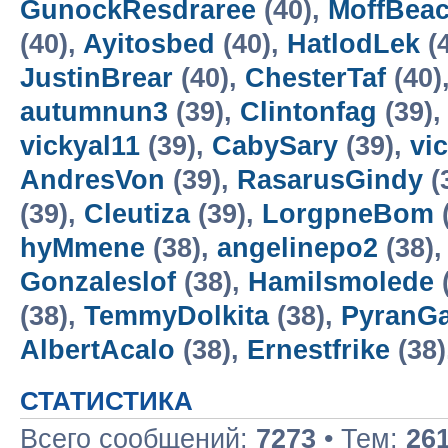
GunockResdraree
(40),
MoffBea
(40),
Ayitosbed
(40),
HatlodLek
(
JustinBrear
(40),
ChesterTaf
(40)
autumnun3
(39),
Clintonfag
(39)
vickyal11
(39),
CabySary
(39),
vi
AndresVon
(39),
RasarusGindy
(
(39),
Cleutiza
(39),
LorgpneBom
hyMmene
(38),
angelinepo2
(38)
Gonzaleslof
(38),
Hamilsmolede
(38),
TemmyDolkita
(38),
PyranG
AlbertAcalo
(38),
Ernestfrike
(38)
СТАТИСТИКА
Всего сообщений:
7273
• Тем:
26