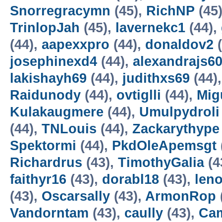
Snorregracymn
(45),
RichNP
(45
TrinlopJah
(45),
lavernekc1
(44),
(44),
aapexxpro
(44),
donaldov2
(
josephinexd4
(44),
alexandrajs6
lakishayh69
(44),
judithxs69
(44)
Raidunody
(44),
ovtiglli
(44),
Mig
Kulakaugmere
(44),
Umulpydroli
(44),
TNLouis
(44),
Zackarythype
Spektormi
(44),
PkdOleApemsgt
Richardrus
(43),
TimothyGalia
(4
faithyr16
(43),
dorabl18
(43),
len
(43),
Oscarsally
(43),
ArmonRop
Vandorntam
(43),
caully
(43),
Ca