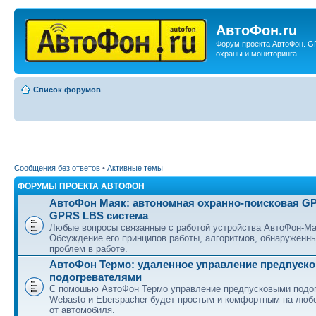
АвтоФон.ru
Форум проекта АвтоФон. G
охраны и мониторинга.
Список форумов
Сообщения без ответов
•
Активные темы
ФОРУМЫ ПРОЕКТА АВТОФОН
АвтоФон Маяк: автономная охранно-поисковая G
GPRS LBS система
Любые вопросы связанные с работой устройства АвтоФон-Ма
Обсуждение его принципов работы, алгоритмов, обнаруженн
проблем в работе.
АвтоФон Термо: удаленное управление предпуск
подогревателями
С помошью АвтоФон Термо управление предпусковыми подо
Webasto и Eberspacher будет простым и комфортным на люб
от автомобиля.