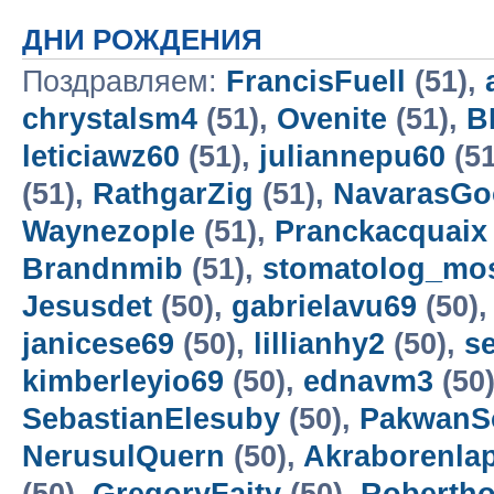
ДНИ РОЖДЕНИЯ
Поздравляем:
FrancisFuell
(51),
chrystalsm4
(51),
Ovenite
(51),
B
leticiawz60
(51),
juliannepu60
(51
(51),
RathgarZig
(51),
NavarasG
Waynezople
(51),
Pranckacquaix
Brandnmib
(51),
stomatolog_mo
Jesusdet
(50),
gabrielavu69
(50)
janicese69
(50),
lillianhy2
(50),
s
kimberleyio69
(50),
ednavm3
(50
SebastianElesuby
(50),
PakwanS
NerusulQuern
(50),
Akraborenla